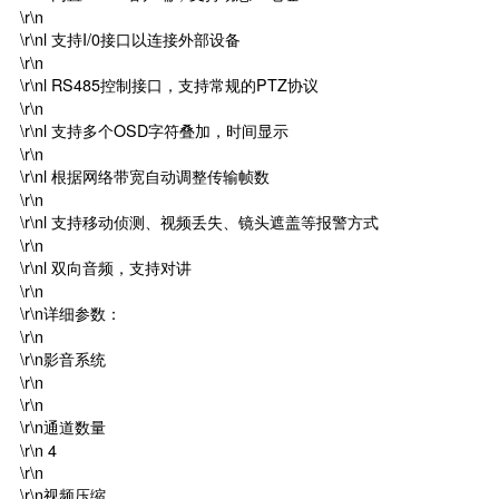
\r\n
\r\nl 支持I/0接口以连接外部设备
\r\n
\r\nl RS485控制接口，支持常规的PTZ协议
\r\n
\r\nl 支持多个OSD字符叠加，时间显示
\r\n
\r\nl 根据网络带宽自动调整传输帧数
\r\n
\r\nl 支持移动侦测、视频丢失、镜头遮盖等报警方式
\r\n
\r\nl 双向音频，支持对讲
\r\n
\r\n详细参数：
\r\n
\r\n影音系统
\r\n
\r\n
\r\n通道数量
\r\n 4
\r\n
\r\n视频压缩