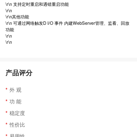
\r\n 支持定时重启和遇错重启功能
\r\n
\r\n其他功能
\r\n 可通过网络触发D I/O 事件 内建WebServer管理、监看、回放
功能
\r\n
\r\n
产品评分
*
外 观
*
功 能
*
稳定度
*
性价比
*
易用性