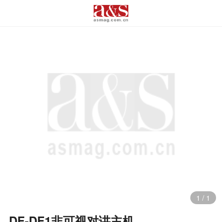
1
/
1
DF-DF1非可视对讲主机