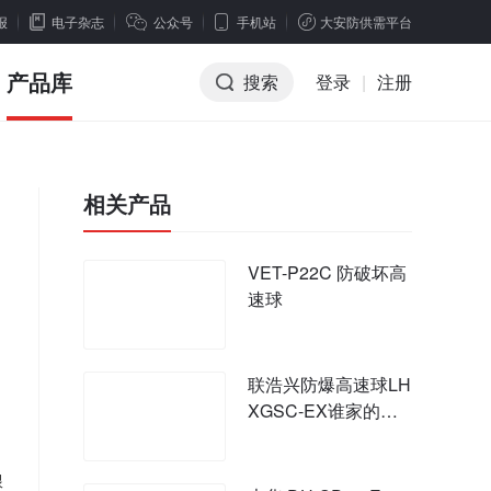
报
电子杂志
公众号
手机站
大安防供需平台
产品库
搜索
登录
|
注册
相关产品
VET-P22C 防破坏高
速球
联浩兴防爆高速球LH
XGSC-EX谁家的品
质好？联浩兴质量可
行
跟