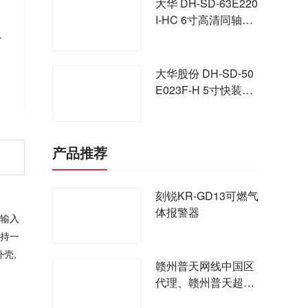
大华 DH-SD-63E220
I-HC 6寸高清同轴高
表
速智能球
大华股份 DH-SD-50
E023F-H 5寸快装模
拟高速智能球
产品推荐
刻锐KR-GD13可燃气
体报警器
文输入
支持一
壳,
赣州普天网线中国区
代理、赣州普天超五
类网线六类网线价