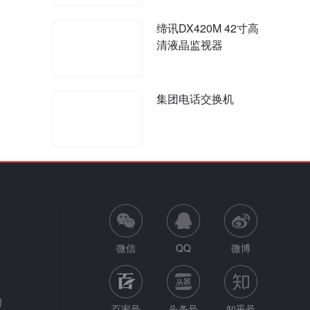
缔讯DX420M 42寸高
清液晶监视器
集团电话交换机
微信
QQ
微博
网
百家号
头条号
知乎号