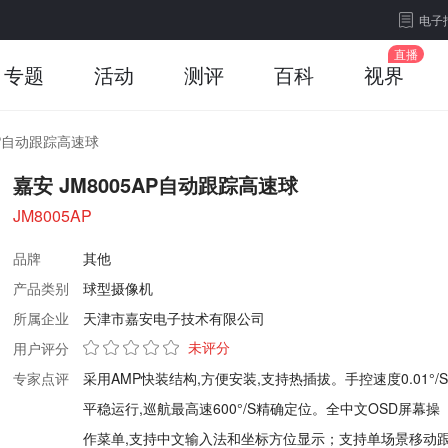
电子
专题
活动
测评
百科
视界
AP自动跟踪高速球
嘉安 JM8005AP自动跟踪高速球
JM8005AP
品牌
其他
产品类别
球型摄像机
所属企业
天津市嘉安电子技术有限公司
未评分
用户评分
专家点评
采用AMP快装结构,方便安装,支持热插拔。手控速度0.01°/S
平稳运行,巡航最高速600°/S精确定位。全中文OSD屏幕操
作菜单,支持中文输入法和坐标方位显示；支持单场景移动