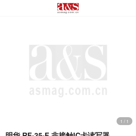
1
/
1
明华 RF-35-F 非接触IC卡读写器