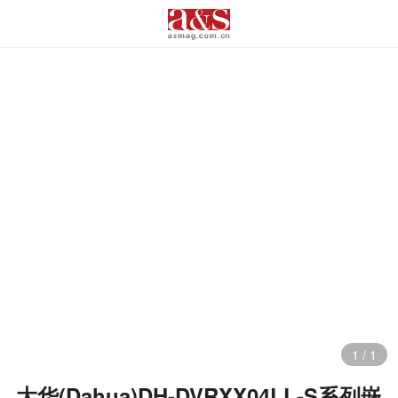
1
/
1
大华(Dahua)DH-DVRXX04LL-S系列嵌