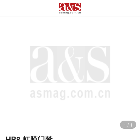
1
/
1
HB8 虹膜门禁