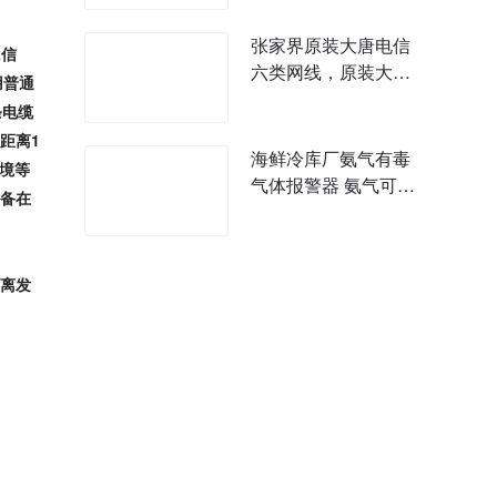
张家界原装大唐电信
2
信
六类网线，原装大唐
用普通
电信超五类网线什
条电缆
距离
1
海鲜冷库厂氨气有毒
境等
气体报警器 氨气可燃
备在
气体气体报警器
离发