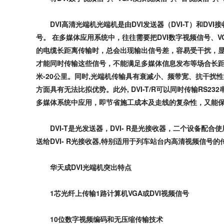
DVI
高清光端机光端机是由
DVI
发送器（
DVI-T
）和
DVI
接
号。
在多媒体应用系统中，往往需要把
DVI
数字视频信号、
V
的电缆长距离传输时，总会出现输出信号差，容易受干扰，
才能同时传输这些信号，不能满足多媒体信息发布等场合长
米
-20
公里。同时
,
光端机传输具有衰减小、频带宽、抗干扰性
方面具有无法比拟优势。此外
, DVI-T/R
可以同时传输
RS232
多媒体系统中应用，即节省施工成本及走线的复杂性，又能
DVI-T
是光发送器，
DVI- R
是光接收器，二个设备配合使
送给
DVI- R
光接收器
,
特别适用于列车站台内高清视频信号的
华天成
DVI
光端机突出特点
1
芯光纤上传输
1
路计算机
VGA
或
DVI
视频信号
10
位数字视频编码和无压缩传输技术