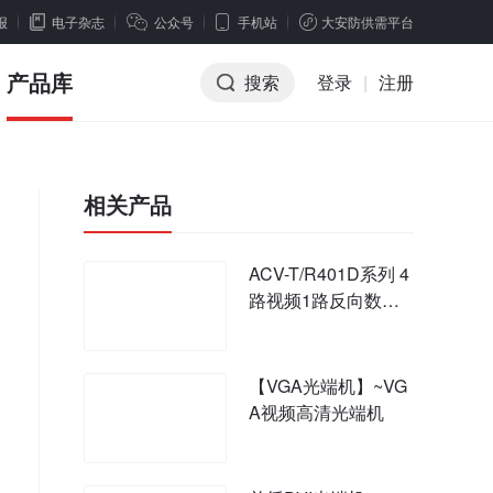
报
电子杂志
公众号
手机站
大安防供需平台
产品库
搜索
登录
|
注册
相关产品
ACV-T/R401D系列 4
路视频1路反向数据
光端机
【VGA光端机】~VG
A视频高清光端机