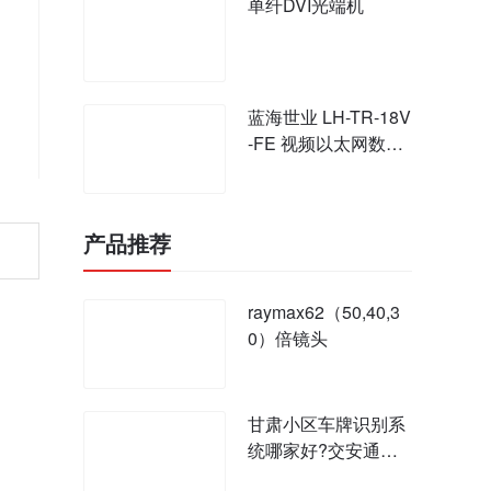
单纤DVI光端机
蓝海世业 LH-TR-18V
-FE 视频以太网数字
光端机
产品推荐
raymax62（50,40,3
0）倍镜头
甘肃小区车牌识别系
统哪家好?交安通小
区车牌识别系统