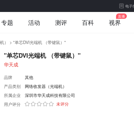
电子
专题
活动
测评
百科
视界
机）
>
"单芯DVI光端机 （带键鼠）"
"单芯DVI光端机 （带键鼠）"
华天成
品牌
其他
产品类别
网络收发器（光端机）
所属企业
深圳市华天成科技有限公司
未评分
用户评分