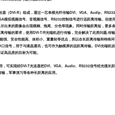
收器（
DVI-R
）组成，通过一芯单模光纤传输
DVI
、
VGA
、
Audip
、
RS23
GA
模拟视频信号、音视频信号、
RS232
控制信号进行远距离传输。但使
显示出来的图像会出现模糊、拖尾、分色等现象。同时传输距离短，要多
距离传输的要求，使用
DVI-T/R
光端机进行传输，完全解决了此类问题
,
传输
能强、安全性能高、体积小、重量轻等优点，所以在长距离传输和特殊环
串口信号，用于与液晶通讯，也可作为触模屏的远距离传输。
DVI
光端机设
保证高品质的目标为可能。
用，可实现经
DVI-T
光送器把
DVI
、
VGA
、
Audio
、
RS232
信号经光缆长距
传输，军事演习等各种长距离的应用。