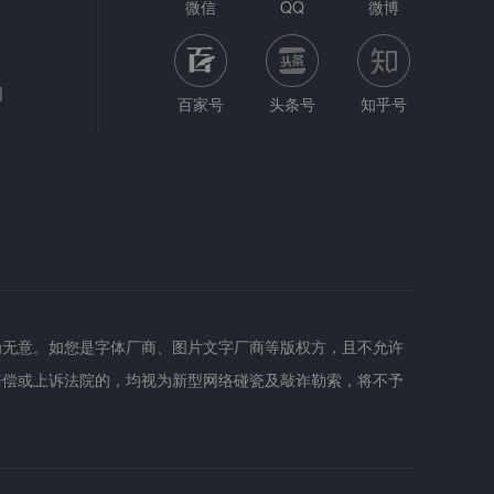
微信
QQ
微博
网
百家号
头条号
知乎号
为无意。如您是字体厂商、图片文字厂商等版权方，且不允许
赔偿或上诉法院的，均视为新型网络碰瓷及敲诈勒索，将不予