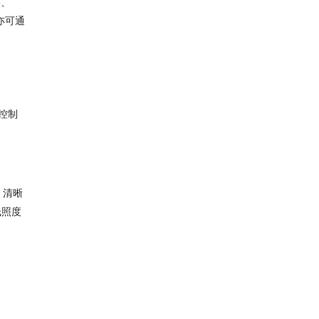
5、
亦可通
控制
，清晰
低照度