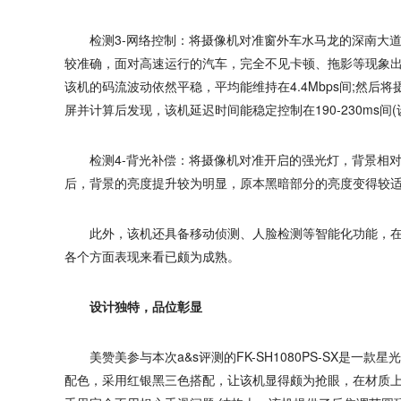
检测3-网络控制：将摄像机对准窗外车水马龙的深南大道
较准确，面对高速运行的汽车，完全不见卡顿、拖影等现象出
该机的码流波动依然平稳，平均能维持在4.4Mbps间;然
屏并计算后发现，该机延迟时间能稳定控制在190-230ms间
检测4-背光补偿：将摄像机对准开启的强光灯，背景相对
后，背景的亮度提升较为明显，原本黑暗部分的亮度变得较
此外，该机还具备移动侦测、人脸检测等智能化功能，在I
各个方面表现来看已颇为成熟。
设计独特，品位彰显
美赞美参与本次a&s评测的FK-SH1080PS-SX是一
配色，采用红银黑三色搭配，让该机显得颇为抢眼，在材质