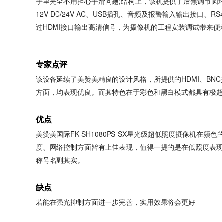
手里完全不用担心手滑问题;结构上，该机提供了后焦调节圆环
12V DC/24V AC、USB插孔、音频及报警输入输出接口
过HDMI接口输出高清信号，为摄像机的工程安装调试带来
专家点评
该设备延续了美赞美精良的设计风格，所提供的HDMI、B
方面，均表现优良。而其特色在于彩色和黑白模式都具有极
优点
美赞美国际FK-SH1080PS-SX星光级超低照度摄像机
度、网络控制方面皆有上佳表现，值得一提的是在低照度表
称号名副其实。
缺点
若能在强光抑制方面进一步完善，实用效果将会更好