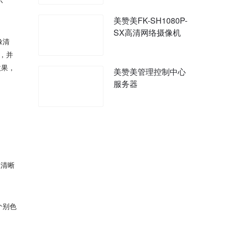
示
机
美赞美FK-SH1080P-
SX高清网络摄像机
像清
晰，并
效果，
美赞美管理控制中心
服务器
直清晰
个别色