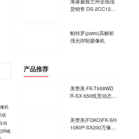
海康威视兰州全线现
货销售 DS-2CC12C
5T-(A)VFIR3 100万
超低照度
帕特罗(patro)高解析
强光抑制摄像机
产品推荐
美赞美 FK-T658WD
R-SX 650线宽动态智
能分析摄像机
像机
的状
美赞美(FOKO)FK-SH
自动
1080P-SX200万像素
IR镜
超级宽动态网络摄像