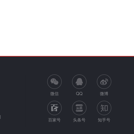
微信
QQ
微博
网
百家号
头条号
知乎号