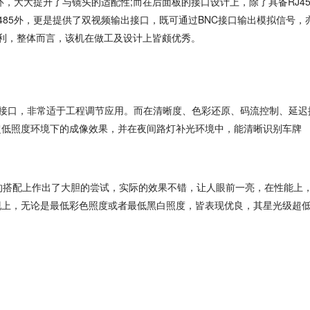
，大大提升了与镜头的适配性;而在后面板的接口设计上，除了具备RJ4
、RS485外，更是提供了双视频输出接口，既可通过BNC接口输出模拟信号，
便利，整体而言，该机在做工及设计上皆颇优秀。
NC接口，非常适于工程调节应用。而在清晰度、色彩还原、码流控制、延迟
超低照度环境下的成像效果，并在夜间路灯补光环境中，能清晰识别车牌
在颜色的搭配上作出了大胆的尝试，实际的效果不错，让人眼前一亮，在性能上
现上，无论是最低彩色照度或者最低黑白照度，皆表现优良，其星光级超