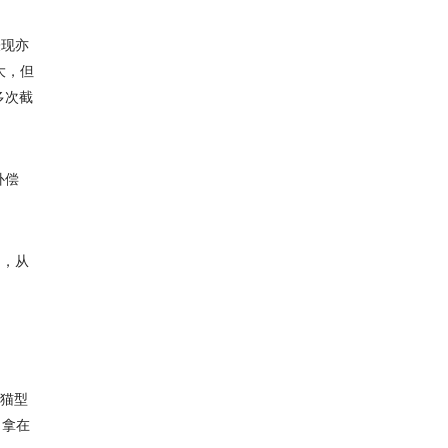
表现亦
大，但
多次截
补偿
品，从
熊猫型
，拿在