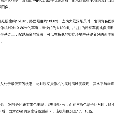
，画面噪声仍很少，且画面中的动态摆件轨迹清晰，拖尾迹象很小;在照度计显
辨识图像。
照度约15Lux，路面照度约18Lux)，当为大景深场景时，发现彩色图
对准10-20米的车道，当快门为1/120s时，过往的所有车辆成像清
硬件基础上，配以精良的算法，可以在极低的照度环境中获得良好的画质
用。
头处于最低变倍状态，此时观察摄像机的实时清晰度表现，其水平与垂
后，24种色彩未有串色出现，能明显区分，而在与原色彩卡比对时，除
后，面对20级的灰度等级测试卡，该机能区分至17、18级。