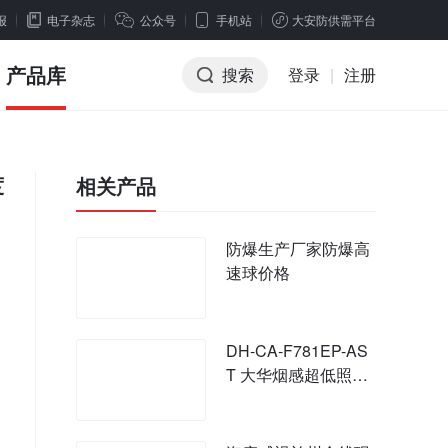
报
电子杂志
公众号
手机站
大安防供需平台
产品库
搜索
登录
|
注册
度
相关产品
防爆生产厂家防爆高
速球价格
DH-CA-F781EP-AS
T 大华烟感超低照度
摄像机