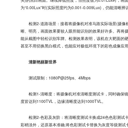
头)的黑白画面。继续降低照度，当照度值为0.01Lux时
为“0.00Lux”时(实际照度约为0.001-0.009Lux)，仍能清晰
检测2-道路场景：接着将摄像机对准马路实际场景(摄像机处
晰、明亮，画面效果要较人眼所能识别的效果好许多。再将摄像机
能从截图中轻松识别车牌。检测效果表明，该机在大靶面的
甚至不用切换黑白模式，也能应对极低环境下的彩色成像应
清新艳丽新世界
测试限制：1080P@25fps、4Mbps
检测1-清晰度：将摄像机对准清晰度测试卡，同时确保镜
度皆达到1100TVL，边缘清晰度达到1000TVL。
检测2-色彩及灰阶：将清晰度测试卡换成24色色彩测试卡
彩稍淡外，还原基本准确;将色彩测试卡替换为灰度等级测试卡