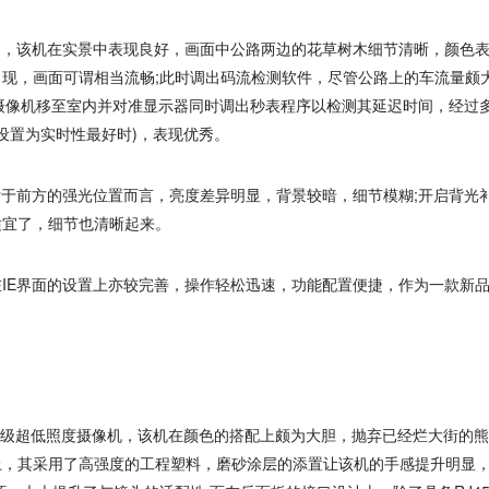
，该机在实景中表现良好，画面中公路两边的花草树木细节清晰，颜色
现，画面可谓相当流畅;此时调出码流检测软件，尽管公路上的车流量颇
后将摄像机移至室内并对准显示器同时调出秒表程序以检测其延迟时间，经过
(设置为实时性最好时)，表现优秀。
于前方的强光位置而言，亮度差异明显，背景较暗，细节模糊;开启背光
适宜了，细节也清晰起来。
E界面的设置上亦较完善，操作轻松迅速，功能配置便捷，作为一款新
款星光级超低照度摄像机，该机在颜色的搭配上颇为大胆，抛弃已经烂大街的
上，其采用了高强度的工程塑料，磨砂涂层的添置让该机的手感提升明显