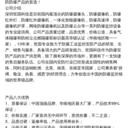
防防爆产品的首选！
公司介绍
深圳世国科技是目前国内最顶尖的防爆
摄像头
，防爆摄像机，防爆
红外灯，防爆红外摄像机，一体化智能摄像机，防爆高速球，防爆
摄像机护罩，网络防爆摄像机以及防爆云台等一系列防爆监控设备
的专业提供商。公司产品质量过硬，品质优秀，价格公道，具备气
体隔爆和防粉尘点燃隔爆双标识最高等级认证（华南地区唯一一
家），13年来，世国专业致力于防爆工业监控安防产品的研发、生
产、销售与服务。具备强大的产品研发能力。世国科技作为防爆安
防产品的生产供货商，除了拥有深厚的市场外，更拥有了一支快捷
的售后服务队伍。公司在国内安防行业已经形成全国性的销售网
络，同时还远销欧洲、北美、南美、东南亚等国家，公司秉承着“拼
搏、敬业、执着、感恩”的经营理念，力争创造出中国的防爆监控领
域的世界级品牌。
产品八大优势
1、质量保证：中国顶级品牌、华南地区最大厂家，产品技术99%
保证；
2、价格实惠：厂家直供无中间环节，质优价廉，不二之选；
3、品质过硬：返修率低，产品使用寿命长；
4、证件正规：资质认证齐全，等级绝对通过消防和安检验收；