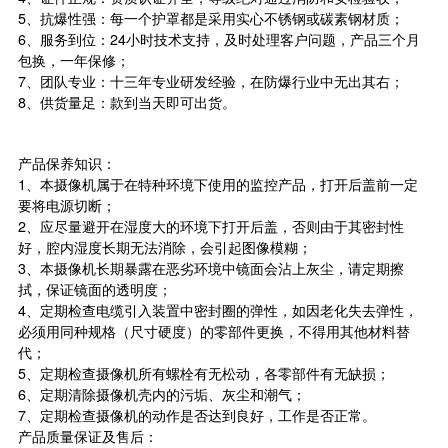
5、抗爆性强：每一个护罩都是采用实心不锈钢或碳素钢材质；
6、服务到位：24小时技术支持，及时处理客户问题，产品三个月
包换，一年保修；
7、团队专业：十三年专业研发经验，在防爆行业中无出其右；
8、供货量足：款到当天即可出货。
产品保养知识：
1、本摄像机属于在特种环境下使用的监控产品，打开后盖前一定
要将电源切断；
2、应尽量避开在湿度大的环境下打开后盖，否则由于其密封性
好，腔内湿度长期无法消除，会引起图像模糊；
3、本摄像机长期暴露在恶劣环境中镜面会沾上灰尘，请定期擦
拭，保证镜面的透明度；
4、定期检查电缆引入装置中密封圈的弹性，如因老化失去弹性，
必须用同种规格（尺寸硬度）的零部件更换，不得用其他材料替
代；
5、定期检查摄像机所有螺栓有无松动，各零部件有无缺损；
6、定期清除摄像机壳内的污垢、灰尘和潮气；
7、定期检查摄像机的动作是否达到良好，工作是否正常。
产品质量保证及售后：