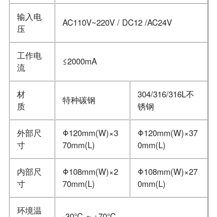
输入电
AC110V~220V / DC12 /AC24V
压
工作电
≤2000mA
流
材
304/316/316L不
特种碳钢
质
锈钢
外部尺
Φ120mm(W)×3
Φ120mm(W)×37
寸
70mm(L)
0mm(L)
内部尺
Φ108mm(W)×2
Φ108mm(W)×27
寸
70mm(L)
0mm(L)
环境温
-30℃ ~ +70℃