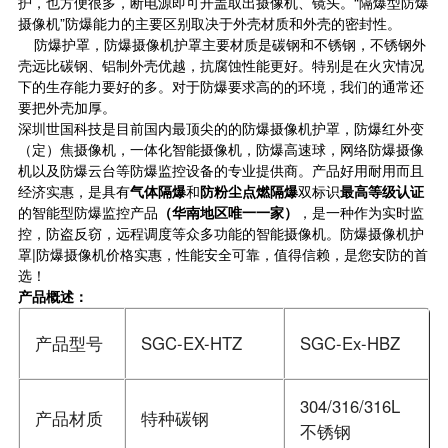
护，也方便很多，断电源即可开盖取出摄像机、镜头。“隔爆型防爆
摄像机”防爆能力的主要区别取决于外壳材质和外壳的密封性。
防爆护罩，防爆摄像机护罩主要材质是碳钢和不锈钢，不锈钢外
壳远比碳钢、铝制外壳优越，抗腐蚀性能更好。特别是在火灾情况
下的生存能力要好的多。对于防爆要求高的的环境，我们的通常还
要把外壳加厚。
深圳世国科技是目前国内最顶尖的的防爆摄像机护罩，防爆红外变
（定）焦摄像机，一体化智能摄像机，防爆高速球，网络防爆摄像
机以及防爆云台等防爆监控设备的专业提供商。产品好用耐用而且
经济实惠，是具有
气体隔爆
和
防粉尘点燃隔爆
双标识
最高等级认证
的智能型防爆监控产品
（华南地区唯一一家）
，是一种作为实时监
控，防盗反窃，远程调度等众多功能的智能摄像机。防爆摄像机护
罩|防爆摄像机价格实惠，性能安全可靠，值得信赖，是您安防的首
选！
产品概述：
产品型号
SGC-EX-HTZ
SGC-Ex-HBZ
304/316/316L
产品材质
特种碳钢
不锈钢