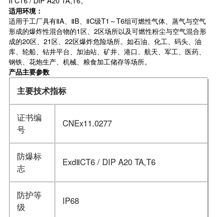
II CT6 / DIP A20 TA,T6。
适用环境：
适用于工厂具有ⅡA、ⅡB、ⅡC级T1～T6组可燃性气体、蒸气与空气
形成的爆炸性混合物的1区、2区场所以及可燃性粉尘与空气混合形
成的20区、21区、22区爆炸危险场所。如石油、化工、码头、油
库、轮船、钻井平台、加油站、矿井、港口、航天、军工、医药、
钢铁、花炮生产、机械、粮食加工储存等场所。
产品主要参数
主要技术指标
证书编
CNEx11.0277
号
防爆标
ExdⅡCT6 / DIP A20 TA,T6
志
防护等
IP68
级