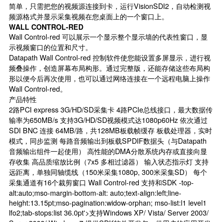
简单，只需把您的视频源连接到卡，运行VisionSDI2，自动检测视
频源格式并显示采集视频在您桌面上的一个窗口上。
WALL CONTROL-RED
Wall Control-red 可以展示一个显示整个显示墙的代表性窗口，显
示视频窗口的位置和尺寸。
Datapath Wall Control-red 控制软件使您能设置多屏显示，进行视
频叠操作，创造屏幕布局构形。通过完整版，还能存储这些布局构
形以便今后再次使用，也可以通过网络连接在一个远程电脑上操作
Wall Control-red。
产品特性
2路PCI express 3G/HD/SD采集卡 4路PCIe总线接口，最大数据传
输率为650MB/s 支持3G/HD/SD视频模式达1080p60Hz 依次通过
SDI BNC 连接 64MB/路，共128MB板载帧缓存 板载处理器，实时
模式，同步监测 每路音频输出到板载SPDIF数据头（与Datapath
音频输出组件一起使用） 高性能的DMA分散系统内存或直接向显
存收集 高品质缩放比例（7x5 多相过滤器） 输入状态指示灯 支持
远距离，单独同轴缆线（150米采集1080p, 300米采集SD） 每个
采集通道有16个裁剪窗口 Wall Control-red 支持和SDK -top-
alt:auto;mso-margin-bottom-alt: auto;text-align:left;line-
height:13.15pt;mso-pagination:widow-orphan; mso-list:l1 level1
lfo2;tab-stops:list 36.0pt'>支持Windows XP/ Vista/ Server 2003/