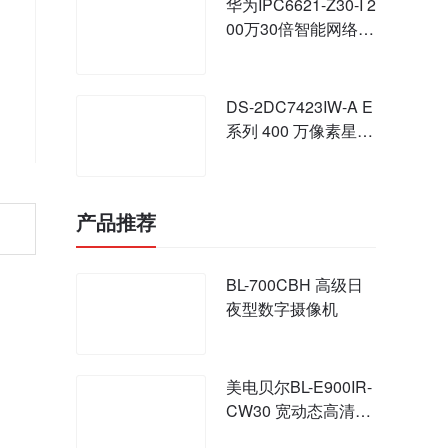
华为IPC6621-Z30-I 2
00万30倍智能网络红
外高速球
DS-2DC7423IW-A E
系列 400 万像素星光
级 7 寸红外网络高清
智能球
产品推荐
BL-700CBH 高级日
夜型数字摄像机
美电贝尔BL-E900IR-
CW30 宽动态高清网
络红外摄像机