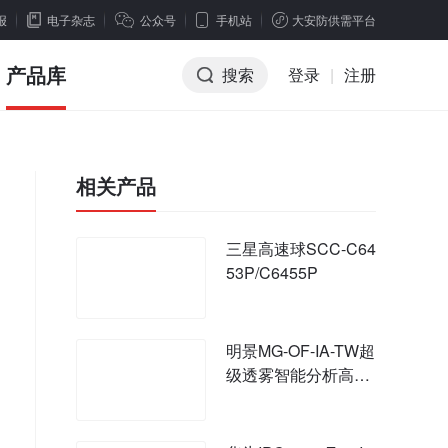
报
电子杂志
公众号
手机站
大安防供需平台
产品库
搜索
登录
|
注册
相关产品
三星高速球SCC-C64
53P/C6455P
明景MG-OF-IA-TW超
级透雾智能分析高速
球型摄像机