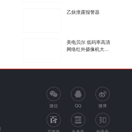
乙炔泄露报警器
美电贝尔 低码率高清
网络红外摄像机大夜
鹰
微信
QQ
微博
网
百家号
头条号
知乎号