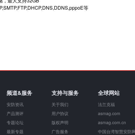
，最大支持32GB
SMTP,FTP,DHCP,DNS,DDNS,
ppp
oE等
频道&服务
支持与服务
全球网站
安防资讯
关于我们
法兰克福
产品测评
用户协议
asmag.com
专题论坛
版权声明
asmag.com.cn
最新专题
广告服务
中国台湾智慧安防