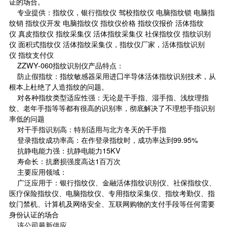
证的场合。
专业提供：指纹仪，银行指纹仪 驾校指纹仪 电脑指纹锁 电脑指
纹销 指纹仪开发 电脑指纹仪 指纹仪价格 指纹仪报价 活体指纹
仪 真皮指纹仪 指纹采集仪 活体指纹采集仪 社保指纹仪 指纹识别
仪 面积式指纹仪 活体指纹采集仪，指纹仪厂家，活体指纹识别
仪 指纹支付仪
ZZWY-060指纹识别仪产品特点：
防止假指纹：指纹敏感器采用进囗
半导体
活体指纹识别技术，从
根本上杜绝了人造指纹的问题。
对各种指纹类型适应性强：无论是干手指、湿手指、浅纹理指
纹、老年手指等等都有很高的识别率，彻底解决了不理想手指识别
率低的问题
对干手指识别高：特别适用与北方冬天的干手指
登录指纹成功率高：在作登录指纹时，成功率达到99.95%
抗静电能力强：抗静电能力15KV
寿命长：抗磨损强度高达1百万次
主要应用领域：
广泛应用于：银行指纹仪、金融活体指纹识别仪、社保指纹仪、
医疗保险指纹仪、电脑指纹仪、专用指纹采集仪、指纹考勤仪、指
纹门禁机、计算机及网络安全、互联网购物的支付手段等任何需要
身份认证的场合
该公司最新供应