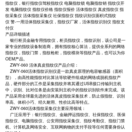
指纹仪，银行指纹仪驾校指纹仪 电脑指纹锁 电脑指纹销 指纹仪开
发 电脑指纹仪 指纹仪价格 指纹仪报价 活体指纹仪 真皮指纹仪 指
纹采集仪 活体指纹采集仪 社保指纹仪 指纹识别仪面积式指纹
仪 警-一用活体指纹采集仪，指纹仪厂家，活体指纹识别仪 指纹支
付仪
产品详细描述
银行柜员金融专用指纹仪，柜员指纹仪，指纹识别，该公司是一
家专业的指纹设备制造商，拥有指纹核心算法，提供全系列的网络
指纹仪，指纹门禁，指纹枪柜，指纹模块等指纹产品，也可以为你
OEM产品。
ZWY-060 活体真皮指纹仪产品介绍：
ZWY-060活体指纹识别仪是一款真皮原理的电容敏感器（面积
型），由高性能指纹对比算法等软硬件组成的网络或脱机指纹产
品，硬件部分的工作是采集指纹并将其通过USB接口传输到主机
中，识别、比对任务是由安装到主机中的指纹识别软件来完成。该
产品采用全球最先进的活体真皮指纹采集技术，防止假指纹、识别
率高、体积小巧、经久耐用、性价比高等特点。
ZWY-060活体指纹采集仪主要应用领域：
广泛应用于：银行指纹仪、金融押运指纹仪、社保指纹仪、医保
指纹仪、电脑指纹仪、公安用指纹采集仪、指纹考勤仪、指纹门禁
机、计算机及网络安全、互联网购物的支付手段等任何需要身份认