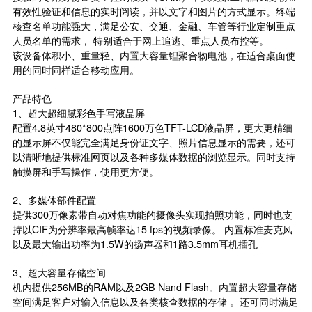
有效性验证和信息的实时阅读，并以文字和图片的方式显示。终端
核查名单功能强大，满足公安、交通、金融、车管等行业定制重点
人员名单的需求， 特别适合于网上追逃、重点人员布控等。
该设备体积小、重量轻、内置大容量锂聚合物电池，在适合桌面使
用的同时同样适合移动应用。
产品特色
1、超大超细腻彩色手写液晶屏
配置4.8英寸480*800点阵1600万色TFT-LCD液晶屏，更大更精细
的显示屏不仅能完全满足身份证文字、照片信息显示的需要，还可
以清晰地提供标准网页以及各种多媒体数据的浏览显示。同时支持
触摸屏和手写操作，使用更方便。
2、多媒体部件配置
提供300万像素带自动对焦功能的
摄像头
实现拍照功能，同时也支
持以CIF为分辨率最高帧率达15 fps的视频录像。 内置标准麦克风
以及最大输出功率为1.5W的扬声器和1路3.5mm耳机插孔
3、超大容量存储空间
机内提供256MB的RAM以及2GB Nand Flash。内置超大容量存储
空间满足客户对输入信息以及各类核查数据的存储 。还可同时满足