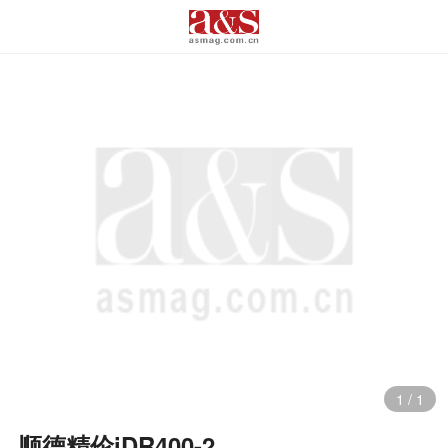
1
/
1
顺德精伦iDR400-2