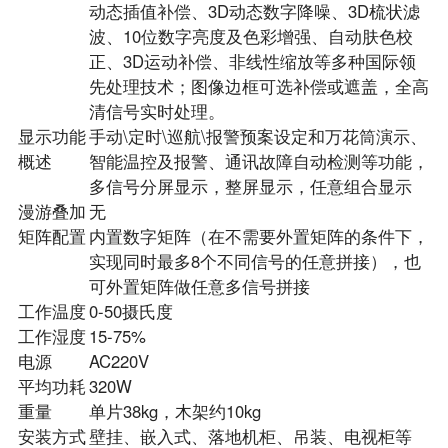
动态插值补偿、3D动态数字降噪、3D梳状滤
波、10位数字亮度及色彩增强、自动肤色校
正、3D运动补偿、非线性缩放等多种国际领
先处理技术；图像边框可选补偿或遮盖，全高
清信号实时处理。
显示功能
手动\定时\巡航\报警预案设定和万花筒演示、
概述
智能温控及报警、通讯故障自动检测等功能，
多信号分屏显示，整屏显示，任意组合显示
漫游叠加
无
矩阵配置
内置数字矩阵（在不需要外置矩阵的条件下，
实现同时最多8个不同信号的任意拼接），也
可外置矩阵做任意多信号拼接
工作温度
0-50摄氏度
工作湿度
15-75%
电源
AC220V
平均功耗
320W
重量
单片38kg，木架约10kg
安装方式
壁挂、嵌入式、落地机柜、吊装、电视柜等