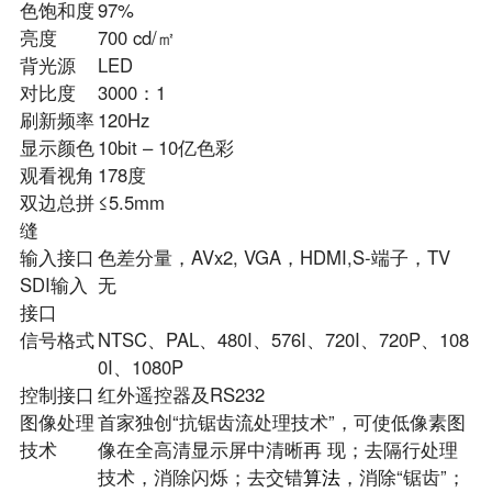
色饱和度
97%
亮度
700 cd/㎡
背光源
LED
对比度
3000：1
刷新频率
120Hz
显示颜色
10bit – 10亿色彩
观看视角
178度
双边总拼
≤5.5mm
缝
输入接口
色差分量，AVx2, VGA，HDMI,S-端子，TV
SDI输入
无
接口
信号格式
NTSC、PAL、480I、576I、720I、720P、108
0I、1080P
控制接口
红外遥控器及RS232
图像处理
首家独创“抗锯齿流处理技术”，可使低像素图
技术
像在全高清显示屏中清晰再 现；去隔行处理
技术，消除闪烁；去交错
算法
，消除“锯齿”；