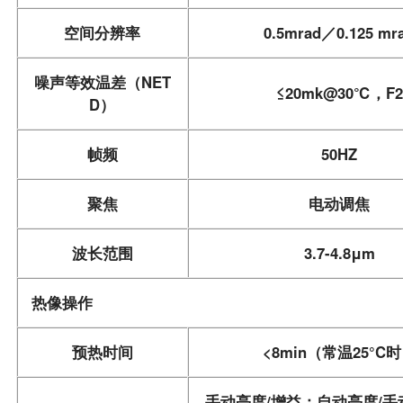
空间分辨率
0.5mrad／0.125 mr
噪声等效温差（NET
≤20mk@30℃，F2
D）
帧频
50HZ
聚焦
电动调焦
波长范围
3.7-4.8μm
热像操作
预热时间
<8min（常温25°C
手动亮度/增益；自动亮度/