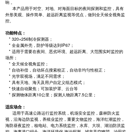
响 。
本产品用于对空、对地、对海面目标的夜间探测和监控，具有
外形美观、操作简单、超远距离监视等优点，做到全天候全视角监
控。
功能特点：
* 320×256制冷探测器；
* 全金属外壳，防护等级达到IP67；
* 适用于需要在夜间、恶劣环境、超远距离、大范围实时监控的
场所；
* 全天候全视角监控；
* 自动补偿，自动坏点搜索校正，自动非均匀性校正；
* 光学双视场，满足不同需求；
* 具有天地、海天及用户自定义组态模式；
* 快速自动聚焦；可加装护罩、云台等
* 探测物体距离10公里；探测人物距离7.5公里；
适应场合：
适用于高速公路运行监控系统，机场安全监控，森林防火监
视，沿海边防监视，养殖业监控，重要文物监控，海洋红潮监控，
海防昼夜监控，核电站、电力系统监控，水库、大坝、湖泊防洪监
控，海事港口码头，海洋环境保,海油探测，城市高空瞭望，油田监