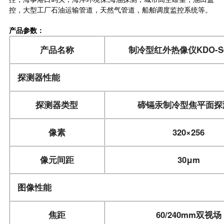
控，大型工厂石油运输管道，天然气管道，船舶调度监控系统等。
产品参数：
产品名称
制冷型红外热像仪
KDO-S
探测器性能
探测器类型
碲镉汞制冷型焦平面探
像素
320×256
像元间距
30μm
图像性能
焦距
60/240mm双视场