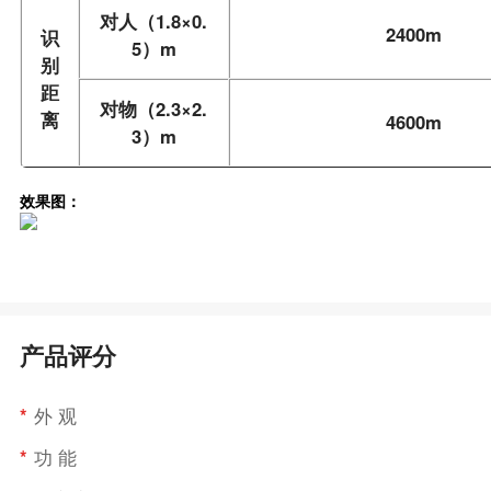
对人（1.8×0.
2400m
识
5）m
别
距
对物（2.3×2.
离
4600m
3）m
效果图：
产品评分
*
外 观
*
功 能