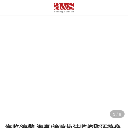
3
/
6
海监/海警,海事/渔政执法监控取证热像