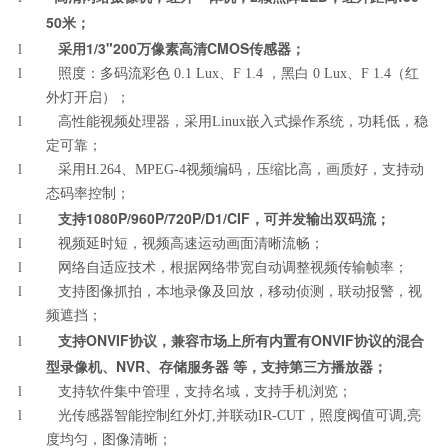
50米；
采用1/3"200万像素高清CMOS传感器；
l
l 照度：多码流彩色 0.1 Lux、F 1.4 ，黑白 0 Lux、F 1.4（红
外灯开启）；
l 高性能视频处理器，采用Linux嵌入式操作系统，功耗低，稳
定可靠；
l 采用H.264、MPEG-4视频编码，压缩比高，画质好，支持动
态码率控制；
支持1080P/960P/720P/D1/CIF，可并发输出双码流；
l
l 视频延时短，视频高速运动画面清晰流畅；
l 网络自适应技术，根据网络带宽自动调整视频传输帧率；
l 支持图像抓拍，本地录像及回放，移动侦测，联动报警，视
频遮挡；
支持ONVIF协议，兼容市场上所有内置有ONVIF协议的混合
l
型录像机、NVR、存储服务器 等，支持第三方播放器；
l 支持软件集中管理，支持名域，支持手机浏览；
l 光传感器智能控制红外灯,并联动IR-CUT，照度阀值可调,亮
度均匀，图像清晰；