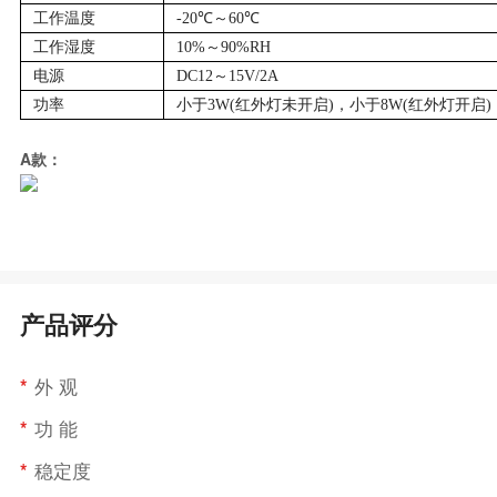
工作温度
-20℃～60℃
工作湿度
10%～90%RH
电源
DC12～15V/2A
功率
小于3W(红外灯未开启)，小于8W(红外灯开启)
A
款：
产品评分
*
外 观
*
功 能
*
稳定度