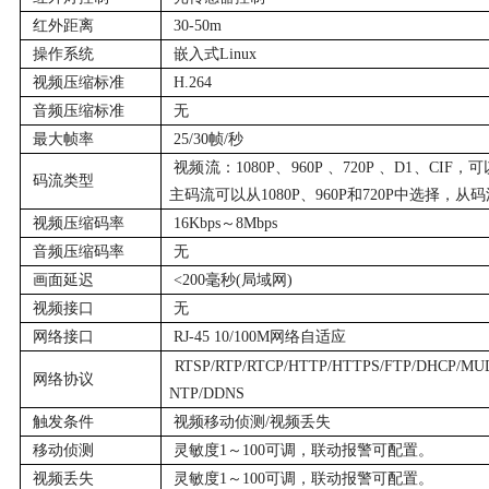
红外距离
30-50m
操作系统
嵌入式Linux
视频压缩标准
H.264
音频压缩标准
无
最大帧率
25/30帧/秒
视频流：1080P、960P 、720P 、D1、C
码流类型
主码流可以从1080P、960P和720P中选择，从
视频压缩码率
16Kbps～8Mbps
音频压缩码率
无
画面延迟
<200毫秒(局域网)
视频接口
无
网络接口
RJ-45 10/100M网络自适应
RTSP/RTP/RTCP/HTTP/HTTPS/FTP/DHCP/MUD
网络协议
NTP/DDNS
触发条件
视频移动侦测/视频丢失
移动侦测
灵敏度1～100可调，联动报警可配置。
视频丢失
灵敏度1～100可调，联动报警可配置。