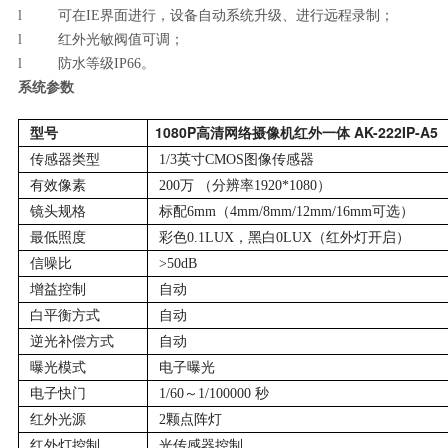
l 可在IE界面进行，设备自动系统升级、进行远程录制；
l 红外光敏阀值可调；
l 防水等级IP66。
系统参数
型号
1080P高清网络摄像机红外一体 AK-222IP-A5
传感器类型
1/3英寸CMOS图像传感器
有效像素
200万 （分辨率1920*1080）
镜头规格
标配6mm（4mm/8mm/12mm/16mm可选）
最低照度
彩色0.1LUX，黑白0LUX（红外灯开启）
信噪比
>50dB
增益控制
自动
白平衡方式
自动
逆光补偿方式
自动
曝光模式
电子曝光
电子快门
1/60～1/100000 秒
红外光源
2颗点阵灯
红外灯控制
光传感器控制