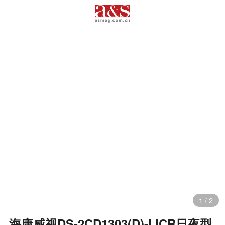
1
/
2
海康威视DS-2CD1303(D)-I ICR日夜型