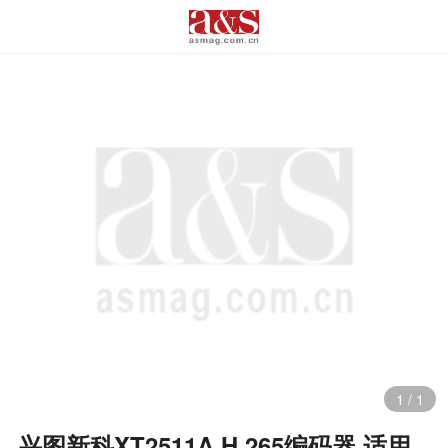
1
/
1
兴图新科XT2511A H.265编码器 适用