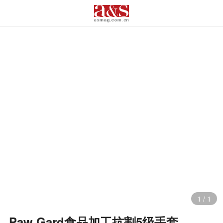
1
/
1
Paw Gard食品加工抗割5级手套