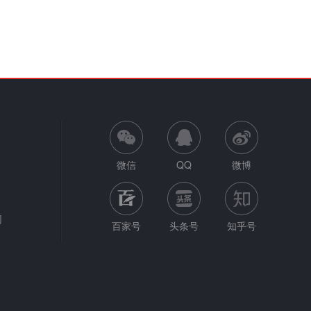
微信
QQ
微博
网
百家号
头条号
知乎号