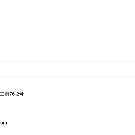
农路辽沈二街76-2号
com