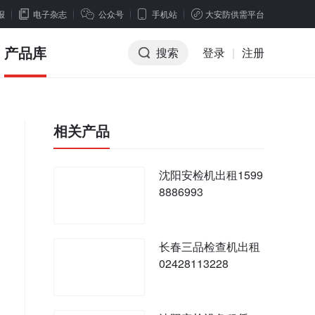
报
电子杂志
公众号
手机站
大安防供需平台
产品库
搜索
登录
|
注册
相关产品
沈阳安检机出租1599
8886993
长春三品检查机出租
02428113228