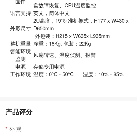
固件
盘故障恢复、CPU温度监控
语言支持
英文，简体中文
2U高度，19”标准机架式，H177 x W430 x
外形尺寸
D650mm
外包装：H215 x W635x L935mm
整机重量
净重：18Kg, 包装：22Kg
智能环境
风扇转速、温度侦测、报警
监测
电源
存储专用电源
工作环境
温度：0°C - 50°C 湿度：10% - 85%
产品评分
*
外 观