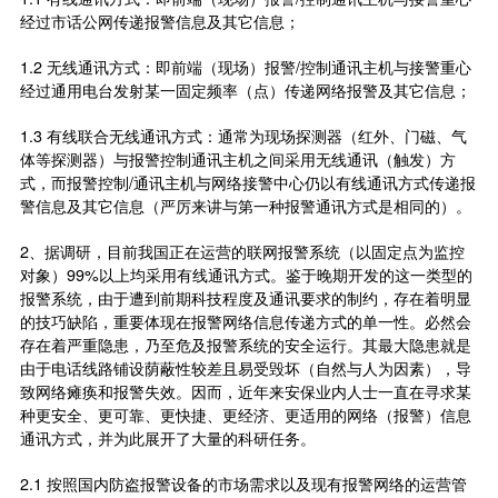
经过市话公网传递报警信息及其它信息；
1.2 无线通讯方式：即前端（现场）报警/控制通讯主机与接警重心
经过通用电台发射某一固定频率（点）传递网络报警及其它信息；
1.3 有线联合无线通讯方式：通常为现场探测器（红外、门磁、气
体等探测器）与报警控制通讯主机之间采用无线通讯（触发）方
式，而报警控制/通讯主机与网络接警中心仍以有线通讯方式传递报
警信息及其它信息（严厉来讲与第一种报警通讯方式是相同的）。
2、据调研，目前我国正在运营的联网报警系统（以固定点为监控
对象）99%以上均采用有线通讯方式。鉴于晚期开发的这一类型的
报警系统，由于遭到前期科技程度及通讯要求的制约，存在着明显
的技巧缺陷，重要体现在报警网络信息传递方式的单一性。必然会
存在着严重隐患，乃至危及报警系统的安全运行。其最大隐患就是
由于电话线路铺设荫蔽性较差且易受毁坏（自然与人为因素），导
致网络瘫痪和报警失效。因而，近年来安保业内人士一直在寻求某
种更安全、更可靠、更快捷、更经济、更适用的网络（报警）信息
通讯方式，并为此展开了大量的科研任务。
2.1 按照国内
防盗报警
设备的市场需求以及现有报警网络的运营管