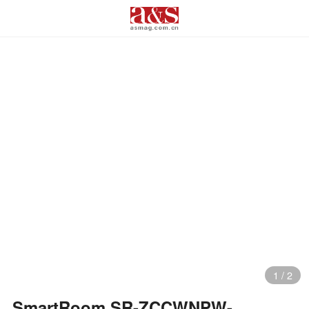
1
/
2
SmartRoom SR-ZCCWNPW-