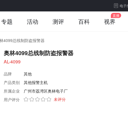
电子
专题
活动
测评
百科
视界
林4099总线制防盗报警器
奥林4099总线制防盗报警器
AL-4099
品牌
其他
产品类别
其他报警主机
所属企业
广州市荔湾区奥林电子厂
未评分
用户评分