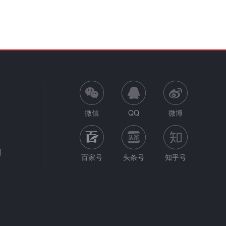
微信
QQ
微博
网
百家号
头条号
知乎号