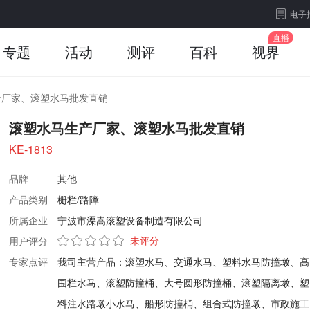
电子
专题
活动
测评
百科
视界
产厂家、滚塑水马批发直销
滚塑水马生产厂家、滚塑水马批发直销
KE-1813
品牌
其他
产品类别
栅栏/路障
所属企业
宁波市溧嵩滚塑设备制造有限公司
未评分
用户评分
专家点评
我司主营产品：滚塑水马、交通水马、塑料水马防撞墩、高
围栏水马、滚塑防撞桶、大号圆形防撞桶、滚塑隔离墩、塑
料注水路墩小水马、船形防撞桶、组合式防撞墩、市政施工