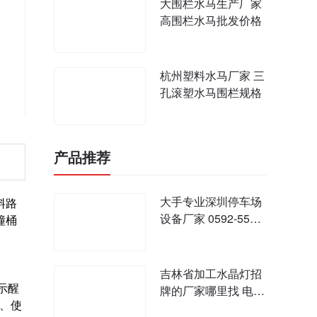
大围栏水马生产厂家
高围栏水马批发价格
杭州塑料水马厂家 三
孔滚塑水马围栏规格
产品推荐
大手专业深圳停车场
料路
设备厂家 0592-5500
撞桶
053
吉林省加工水晶灯招
示醒
牌的厂家哪里找 电
、使
话：13326969000