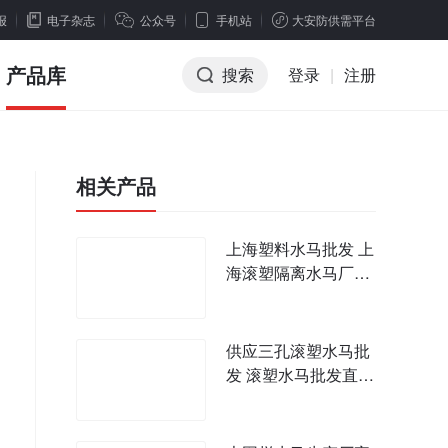
报
电子杂志
公众号
手机站
大安防供需平台
产品库
搜索
登录
|
注册
相关产品
上海塑料水马批发 上
海滚塑隔离水马厂家
三孔滚塑水马批发
供应三孔滚塑水马批
发 滚塑水马批发直销
厂家