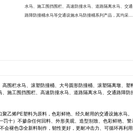
水马、施工围挡围栏、高速防撞水马、道路隔离水马、交通
路障防撞桶水马等交通设施水马防撞桶系列产品，其均采用
全新进口PE塑料及滚塑成型工艺生产制作。
、高围栏水马、滚塑防撞桶、大号圆形防撞桶、滚塑隔离墩、塑
马、施工围挡围栏、高速防撞水马、道路隔离水马、交通路障防
口聚乙烯PE塑料为原料，色彩鲜艳、经久耐用的交通设施水马。
（假一罚十）不掺杂任何回料、外形美观、造型别致、色彩鲜艳、警
上不会褪色③全新料制作，韧性更好，更耐冲击力、可循环再利用