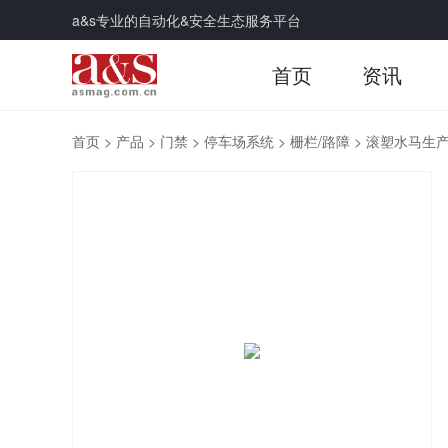
a&s专业的自动化&安全生态服务平台
首页
资讯
首页
>
产品
>
门禁
>
停车场系统
>
栅栏/路障
>
滚塑水马生