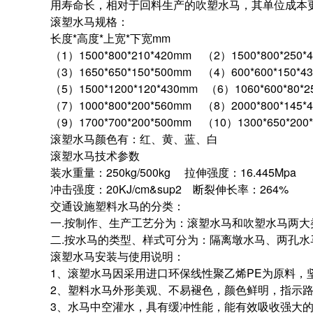
用寿命长，相对于回料生产的吹塑水马，其单位成本
滚塑水马规格：
长度*高度*上宽*下宽mm
（1）1500*800*210*420mm （2）1500*800*250*
（3）1650*650*150*500mm （4）600*600*150*4
（5）1500*1200*120*430mm （6）1060*600*80*
（7）1000*800*200*560mm （8）2000*800*145*
（9）1700*700*200*500mm （10）1300*650*200
滚塑水马颜色有：红、黄、蓝、白
滚塑水马技术参数
装水重量：250kg/500kg 拉伸强度：16.445Mpa
冲击强度：20KJ/cm&sup2 断裂伸长率：264%
交通设施塑料水马的分类：
一.按制作、生产工艺分为：滚塑水马和吹塑水马两大
二.按水马的类型、样式可分为：隔离墩水马、两孔
滚塑水马安装与使用说明：
1、滚塑水马因采用进口环保线性聚乙烯PE为原料，
2、塑料水马外形美观、不易褪色，颜色鲜明，指示
3、水马中空灌水，具有缓冲性能，能有效吸收强大