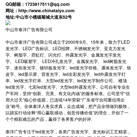
QQ
邮箱：1723817511@qq.com
网址：http://www.chinataiyo.com
地址
:
中山市小榄镇菊城大道东
52
号
中山市泰洋广告有限公司
中山市泰洋广告有限公司成立于2000年9月。15年来，致力于LED
发光字、LED广告标识、LED招牌、不锈钢发光字、亚克力发光
字、树脂字、霓虹灯、闪光灯、外露发光字、金属发光字发光
字、 LED吸塑字、 LED冲孔发光字、金属发光字、 led树脂发光
字、迷你发光字、镀锌板发光字、led发光字价格、通体发光字、铁
皮字、led显示屏、背发光字、led全彩发光字、led外露发光字灯
串、led发光字灯串、大型led发光字、led发光字制作公司、 楼顶
led发光字、七彩led发光字、大型led外露发光字。公司自有专业生
产车间，坚持“创新、完美、有文化内涵”的服务标准。公司坚守“信
用大过天”核心价值观，已连续14年荣获“广东省守合同重信用企
业”称号。全体泰洋人务实求真，众志成城，把产品全情做到极致，
以踏实行动诠释“用心赢取感动，创意传播价值”的理念，开创了一
个个精彩难忘的产品，赢得了各界客户的好评.
泰洋广告专注于led发光字，各类广告发光字、发光标识工艺精湛，