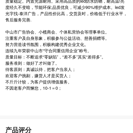
质量稳定。内置光源耐用。采用高品质的led防水防晒，耐高温!亮
度经久不变暗，节能环保;品质优良，可减少90%维护成本。led发
光字找-泰洋广告，产品性价比高，交货及时，价格低于行业水平，
售后服务完善.
中山市广告协会、小榄商会、个体私营协会等理事单位。
注重客户及自身形象，积极参与公益活动、慈善捐赠等。
努力营造读书氛围，积极构建优秀企业文化。
连续九年荣获中山市“守合同重信用企业”称号。
质量目标：不断追求“零缺陷”，“差不多”其实“差得多”。
服务准则：做好了才叫做了。
待客原则：真诚以待，把客户当亲人；
欢迎客户挑剔，嫌货人才是买货人；
不斤斤计较，为客户提供增值服务。
不因老客户而懈怠，10-1＝0；
产品评分