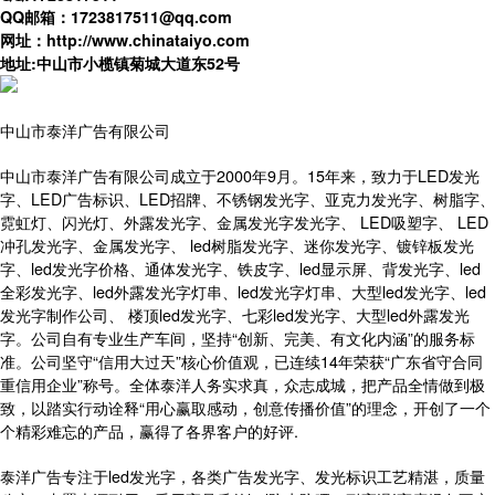
QQ
邮箱：1723817511@qq.com
网址：http://www.chinataiyo.com
地址
:
中山市小榄镇菊城大道东
52
号
中山市泰洋广告有限公司
中山市泰洋广告有限公司成立于2000年9月。15年来，致力于LED发光
字、LED广告标识、LED招牌、不锈钢发光字、亚克力发光字、树脂字、
霓虹灯、闪光灯、外露发光字、金属发光字发光字、 LED吸塑字、 LED
冲孔发光字、金属发光字、 led树脂发光字、迷你发光字、镀锌板发光
字、led发光字价格、通体发光字、铁皮字、led显示屏、背发光字、led
全彩发光字、led外露发光字灯串、led发光字灯串、大型led发光字、led
发光字制作公司、 楼顶led发光字、七彩led发光字、大型led外露发光
字。公司自有专业生产车间，坚持“创新、完美、有文化内涵”的服务标
准。公司坚守“信用大过天”核心价值观，已连续14年荣获“广东省守合同
重信用企业”称号。全体泰洋人务实求真，众志成城，把产品全情做到极
致，以踏实行动诠释“用心赢取感动，创意传播价值”的理念，开创了一个
个精彩难忘的产品，赢得了各界客户的好评.
泰洋广告专注于led发光字，各类广告发光字、发光标识工艺精湛，质量