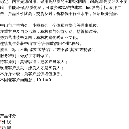
稳定。内置光源耐用。采用高品质的led防水防晒，耐高温!亮度经久不变
暗，节能环保;品质优良，可减少90%维护成本。led发光字找-泰洋广
告，产品性价比高，交货及时，价格低于行业水平，售后服务完善.
中山市广告协会、小榄商会、个体私营协会等理事单位。
注重客户及自身形象，积极参与公益活动、慈善捐赠等。
努力营造读书氛围，积极构建优秀企业文化。
连续九年荣获中山市“守合同重信用企业”称号。
质量目标：不断追求“零缺陷”，“差不多”其实“差得多”。
服务准则：做好了才叫做了。
待客原则：真诚以待，把客户当亲人；
欢迎客户挑剔，嫌货人才是买货人；
不斤斤计较，为客户提供增值服务。
不因老客户而懈怠，10-1＝0；
产品评分
*
外 观
*
功 能