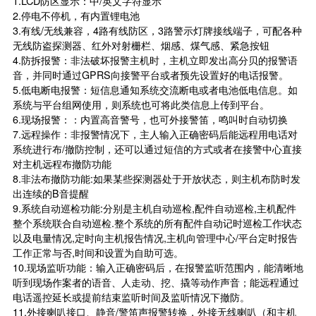
1.LCD防区显示：中/英文字符显示
2.停电不停机，有内置锂电池
3.有线/无线兼容，4路有线防区，3路警示灯牌接线端子，可配各种
无线防盗探测器、
红外对射
栅栏、烟感、煤气感、紧急按钮
4.防拆报警：非法破坏报警主机时，主机立即发出高分贝的报警语
音，并同时通过GPRS向接警平台或者预先设置好的电话报警。
5.低电断电报警：短信息通知系统交流断电或者电池低电信息。如
系统与平台组网使用，则系统也可将此类信息上传到平台。
6.现场报警：：内置高音警号，也可外接警笛，鸣叫时自动切换
7.远程操作：非报警情况下，主人输入正确密码后能远程用电话对
系统进行布/撤防控制，还可以通过短信的方式或者在接警中心直接
对主机远程布撤防功能
8.非法布撤防功能:如果某些探测器处于开放状态，则主机布防时发
出连续的B音提醒
9.系统自动巡检功能:分别是主机自动巡检,配件自动巡检,主机配件
整个系统联合自动巡检.整个系统的所有配件自动记时巡检工作状态
以及电量情况,定时向主机报告情况,主机向管理中心/平台定时报告
工作正常与否,时间和设置为自助可选。
10.现场监听功能：输入正确密码后，在报警监听范围内，能清晰地
听到现场作案者的语音、人走动、挖、撬等动作声音；能远程通过
电话遥控延长或提前结束监听时间及监听情况下撤防。
11.外接喇叭接口、静音/警笛声报警转换，外接无线喇叭（和主机