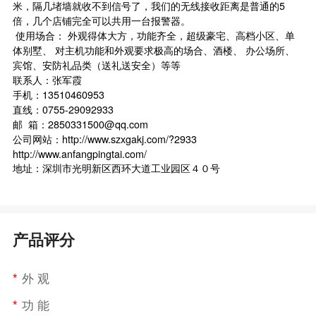
米，隔几堵墙就收不到信号了，我们的无线接收距离是普通的5
倍，几个店铺完全可以共用一台报警器。
使用场合： 外观得体大方，功能齐全，超级豪宅、高档小区、单
体别墅、 对主机功能和外观要求极高的场合、酒楼、 办公场所、
宾馆、安防礼品类（送礼送安全）等等
联系人：张军霞
手机：13510460953
直线：0755-29092933
邮 箱：2850331500@qq.com
公司网站：http://www.szxgakj.com/?2933
http://www.anfangpingtai.com/
地址：深圳市光明新区西环大道工业园区４０号
产品评分
*
外 观
*
功 能