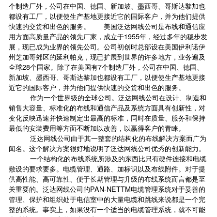
个制造厂外，公司在中国、德国、新加坡、墨西哥、哥斯达黎加也
都设有工厂，以便使生产基地更接近它的国际客户，并为他们提供
快速的交货和出色的服务。 美国泛达网线公司是布线和通信应
用方面高质量产品的领先厂家，成立于1955年，经过多年的稳步发
展，现已成为业界的领先公司。公司初创时总部设在美国伊利诺伊
州芝加哥郊区的延利帕克，现已扩展到世界的许多地方，业务遍及
全球28个国家。除了在美国有7个制造厂外，公司在中国、德国、
新加坡、墨西哥、哥斯达黎加也都设有工厂，以便使生产基地更接
近它的国际客户，并为他们提供快速的交货和出色的服务。
作为一个世界级的全球公司。泛达网线公司在设计、制造和
销售大容量、标准化的布线和通信产品及系统方面具有创新性，对
变化反映迅速并快速制定出最高的标准，同时在质量、服务和保持
最低的安装费用等方面不断加以改善，以赢得客户的青睐。
泛达网线公司由于其一整套的结构化的布线解决方案而广为
闻名。这个解决方案很好地说明了泛达网线公司优秀的创新能力。
一个结构化的布线系统所涉及的东西比只有硬件连接和电缆
敷设的要求要多。电缆管理、通路、加标识以及布线附件。对于提
供高性能、高可靠性、便于长期管理与升级的布线系统而言都是至
关重要的。泛达网线公司的PAN-NETTM电缆管理系统对于妥善的
管理、保护和组织处于电信室中的大量电缆和跳线来说都是一个完
整的系统。事实上，如果没有一个适当的电缆管理系统，就不可能