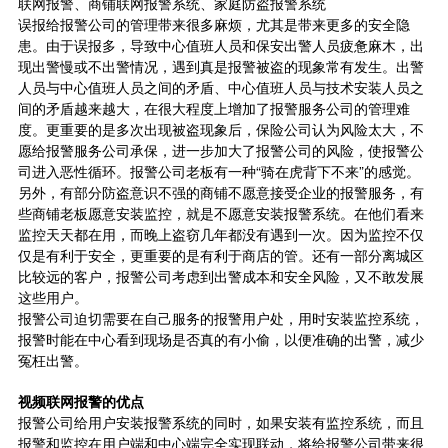
联网报警、商铺联网报警系统、家庭
防盗报警
系统
误报给报警公司的管理带来很多麻烦，尤其是带来更多的安全隐
患。由于误报多，导致中心值班人员和保安出警人员疲惫麻木，出
现出警慢或不出警情况，遇到真是报警被盗的现象常有发生。出警
人员与中心值班人员之间的矛盾、中心值班人员与技术安装人员之
间的矛盾越来越大，在很大程度上增加了报警服务公司的管理难
度。更重要的是多次出现被盗现象后，保险公司认为风险太大，不
愿给报警服务公司承保，进一步加大了报警公司的风险，使报警公
司进入恶性循环。报警公司老板有一种“骑在虎背下不来”的感觉。
另外，有部分防盗意识不强的商铺不愿意接受企业的报警服务，有
些商铺老板愿意安装监控，就是不愿意安装报警系统。在他们看来
监控天天都在用，而晚上盗窃几年都没有遇到一次。因为监控不仅
仅是有利于安全，更重要的是有利于商店的管。还有一部分离城区
比较远的客户，报警公司考虑到出警成本和安全风险，又不敢发展
这些用户。
报警公司迫切需要在自己服务的报警用户处，用时安装监控系统，
报警时能在中心看到现场是否真的有小偷，以便准确的出警，减少
冤枉出警。
视频联网报警的优点
报警公司给用户安装报警系统的同时，如果安装有监控系统，而且
报警和监控在用户端和中心端完全实现联动，将给报警公司带来很