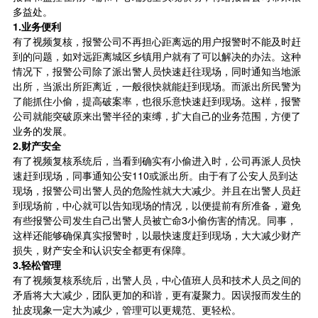
多益处。
1.
业务便利
有了视频复核，报警公司不再担心距离远的用户报警时不能及时赶
到的问题，如对远距离城区乡镇用户就有了可以解决的办法。这种
情况下，报警公司除了派出警人员快速赶往现场，同时通知当地派
出所，当派出所距离近，一般很快就能赶到现场。而派出所民警为
了能抓住小偷，提高破案率，也很乐意快速赶到现场。这样，报警
公司就能突破原来出警半径的束缚，扩大自己的业务范围，方便了
业务的发展。
2.
财产安全
有了视频复核系统后，当看到确实有小偷进入时，公司再派人员快
速赶到现场，同事通知公安110或派出所。由于有了公安人员到达
现场，报警公司出警人员的危险性就大大减少。并且在出警人员赶
到现场前，中心就可以告知现场的情况，以便提前有所准备，避免
有些报警公司发生自己出警人员被亡命3小偷伤害的情况。同事，
这样还能够确保真实报警时，以最快速度赶到现场，大大减少财产
损失，财产安全和认识安全都更有保障。
3.
轻松管理
有了视频复核系统后，出警人员，中心值班人员和技术人员之间的
矛盾将大大减少，团队更加的和谐，更有凝聚力。因误报而发生的
扯皮现象一定大为减少，管理可以更规范、更轻松。