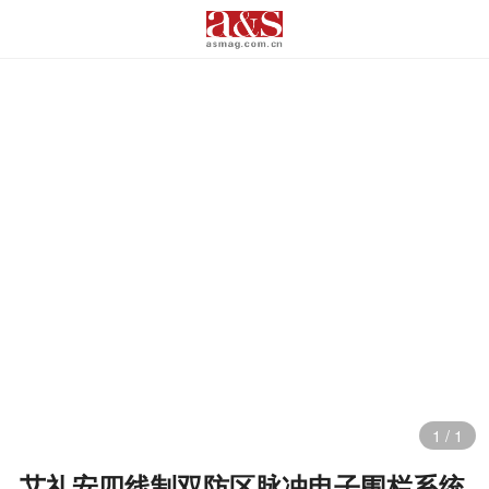
1
/
1
艾礼安四线制双防区脉冲电子围栏系统