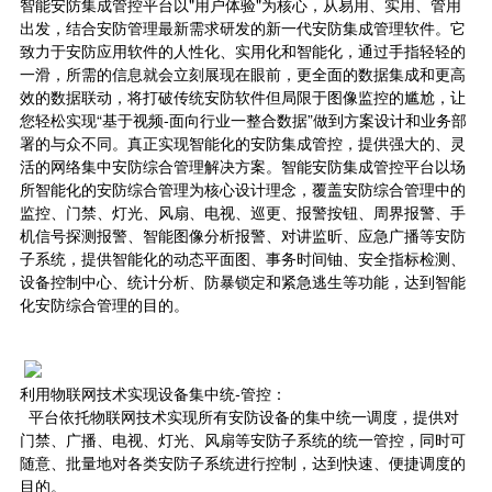
智能安防集成管控平台以"用户体验"为核心，从易用、实用、管用
出发，结合安防管理最新需求研发的新一代安防集成管理软件。它
致力于安防应用软件的人性化、实用化和智能化，通过手指轻轻的
一滑，所需的信息就会立刻展现在眼前，更全面的数据集成和更高
效的数据联动，将打破传统安防软件但局限于图像监控的尴尬，让
您轻松实现“基于视频-面向行业一整合数据”做到方案设计和业务部
署的与众不同。真正实现智能化的安防集成管控，提供强大的、灵
活的网络集中安防综合管理解决方案。智能安防集成管控平台以场
所智能化的安防综合管理为核心设计理念，覆盖安防综合管理中的
监控、门禁、灯光、风扇、电视、巡更、报警按钮、周界报警、手
机信号探测报警、智能图像分析报警、对讲监昕、应急广播等安防
子系统，提供智能化的动态平面图、事务时间铀、安全指标检测、
设备控制中心、统计分析、防暴锁定和紧急逃生等功能，达到智能
化安防综合管理的目的。
利用物联网技术实现设备集中统-管控：
平台依托物联网技术实现所有安防设备的集中统一调度，提供对
门禁、广播、电视、灯光、风扇等安防子系统的统一管控，同时可
随意、批量地对各类安防子系统进行控制，达到快速、便捷调度的
目的。