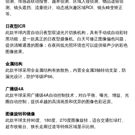
侦测、
传感器
联动报警、越界侦测、区域入侵侦测、物品遗留侦
测、镜头遮挡、流量统计、动态感兴趣区域ROI、镜头畸变矫正
等。
日夜型ICR
此款半球内置自动日夜型双滤光片切换机构，具有手动或自动彩转
黑功能，是一款真正的日夜型摄像机。白天可修正图像偏色问题，
提供清晰通透的图像；在夜间低光照环境也可以提供噪声少的彩色
图像效果。
金属结构
此款半球采用全金属结构有效散热，内置全金属3轴转动支架，防
漏光设计，防护等级IP66。
广播级4A
此款半球采用广播级4A自动控制技术，对白平衡、曝光、增益、光
圈自动控制，提供卓越的高清画质和优异的图像色彩还原。
图像旋转和镜像
此款半球支持90度、180度、270度图像旋转，适合交通红绿灯、
超市收银台、狭长走廊过道等特殊区域显示比例。