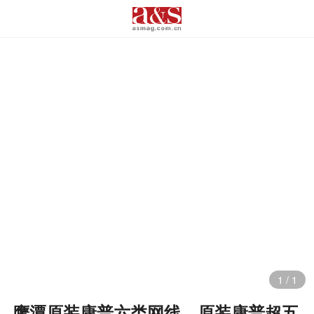
1
/
1
鹰潭原装康普六类网线，原装康普超五