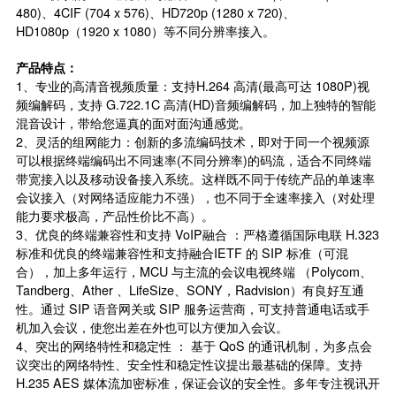
480)、4CIF (704 x 576)、HD720p (1280 x 720)、
HD1080p（1920 x 1080）等不同分辨率接入。
产品特点：
1、专业的高清音视频质量：支持H.264 高清(最高可达 1080P)视
频编解码，支持 G.722.1C 高清(HD)音频编解码，加上独特的智能
混音设计，带给您逼真的面对面沟通感觉。
2、灵活的组网能力：创新的多流编码技术，即对于同一个视频源
可以根据终端编码出不同速率(不同分辨率)的码流，适合不同终端
带宽接入以及移动设备接入系统。这样既不同于传统产品的单速率
会议接入（对网络适应能力不强），也不同于全速率接入（对处理
能力要求极高，产品性价比不高）。
3、优良的终端兼容性和支持 VoIP融合 ：严格遵循国际电联 H.323
标准和优良的终端兼容性和支持融合IETF 的 SIP 标准（可混
合），加上多年运行，MCU 与主流的会议电视终端 （Polycom、
Tandberg、Ather 、LifeSize、SONY，Radvision）有良好互通
性。通过 SIP 语音网关或 SIP 服务运营商，可支持普通电话或手
机加入会议，使您出差在外也可以方便加入会议。
4、突出的网络特性和稳定性 ： 基于 QoS 的通讯机制，为多点会
议突出的网络特性、安全性和稳定性议提出最基础的保障。支持
H.235 AES 媒体流加密标准，保证会议的安全性。多年专注视讯开