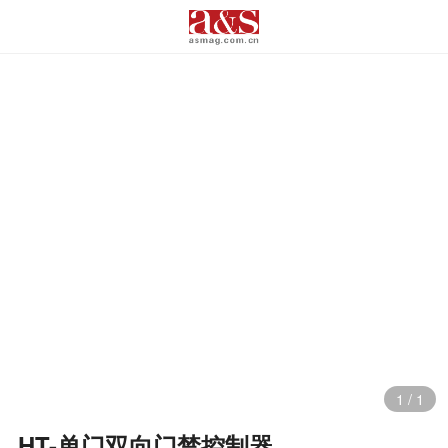
1
/
1
HT-单门双向门禁控制器