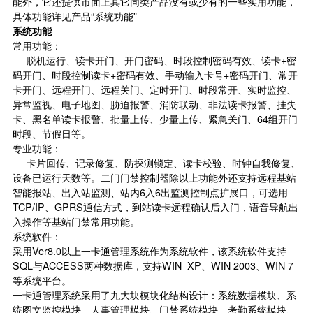
能外，它还提供市面上其它同类产品没有或少有的一些实用功能，
具体功能详见产品“系统功能”
系统功能
常用功能：
脱机运行、读卡开门、开门密码、时段控制密码有效、读卡+密
码开门、时段控制读卡+密码有效、手动输入卡号+密码开门、常开
卡开门、远程开门、远程关门、定时开门、时段常开、实时监控、
异常监视、电子地图、胁迫报警、消防联动、非法读卡报警、挂失
卡、黑名单读卡报警、批量上传、少量上传、紧急关门、64组开门
时段、节假日等。
专业功能：
卡片回传、记录修复、防探测锁定、读卡校验、时钟自我修复、
设备已运行天数等。二门门禁控制器除以上功能外还支持远程基站
智能报站、出入站监测、站内6入6出监测控制点扩展口，可选用
TCP/IP、GPRS通信方式，到站读卡远程确认后入门，语音导航出
入操作等基站门禁常用功能。
系统软件：
采用Ver8.0以上一卡通管理系统作为系统软件，该系统软件支持
SQL与ACCESS两种数据库，支持WIN XP、WIN 2003、WIN 7
等系统平台。
一卡通管理系统采用了九大块模块化结构设计：系统数据模块、系
统图文监控模块、人事管理模块、门禁系统模块、考勤系统模块、