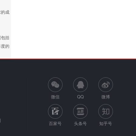
求的成
据包括
年度的
微信
QQ
微博
网
百家号
头条号
知乎号