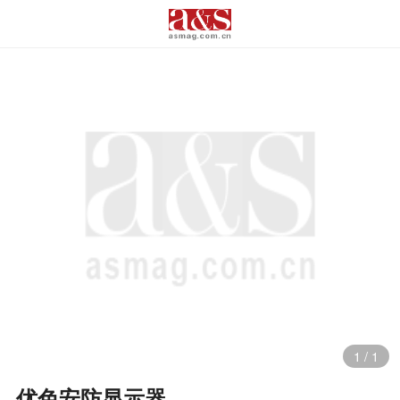
1
/
1
优色安防显示器