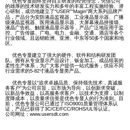
优色专显始终坚持自主研发的经营理念，凭借公司
的雄厚的技术研发实力和多年的丰富工程实施经验、潜
心研制，成功地建立了“USER”“Magin”两大系列品牌产
监视器
品，产品分为安防液晶
、工业液晶显示器、广播
级液晶监视器、医用液晶显示器、大屏幕液晶拼接墙、
液晶广告机、触摸液晶显示器等，产品广泛地应用于监
控、广告传媒、广电、电力、金融、交通、酒店等各个
行业领域。且远销欧洲、亚洲、中东等50多个国家和地
区。
优色专显建立了强大的硬件、软件和结构研发团
队。拥有从专业显示产品设计、钣金加工、成品组装的
柔性生产体系，为广大客户提供一站式服务，供应不同
行业需求的5-82寸液晶专显类产品。
优色专显以“追求卓越品质、保持领先技术，真诚服
务客户”为公司宗旨，以市场为导向，以创新求突破，
以新品争效益，以高服务求客户，以技术为支撑，以制
度降成本，以质量求信誉是优色专显人的行为准则。目
前，优色专显公司已通过了ISO9001质量管理体系认
证，产品已获得了3C/CE/FCC/ROHS/UL等认证。
公司网址：www.usersdt.com