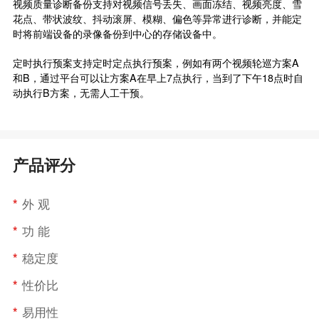
视频质量诊断备份支持对视频信号丢失、画面冻结、视频亮度、雪
花点、带状波纹、抖动滚屏、模糊、偏色等异常进行诊断，并能定
时将前端设备的录像备份到中心的存储设备中。
定时执行预案支持定时定点执行预案，例如有两个视频轮巡方案A
和B，通过平台可以让方案A在早上7点执行，当到了下午18点时自
动执行B方案，无需人工干预。
产品评分
*
外 观
*
功 能
*
稳定度
*
性价比
*
易用性