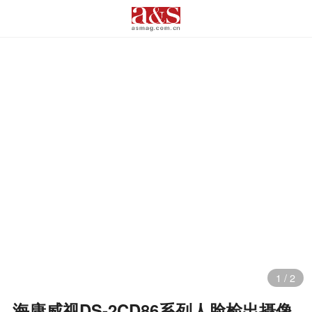
1
/
2
海康威视DS-2CD86系列人脸检出摄像