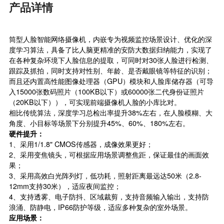
产品详情
筒型人脸智能网络摄像机，内嵌专为视频监控场景设计、优化的
深
度学习
算法，具备了比人脑更精准的安防大数据归纳能力，实现了
在各种复杂环境下人脸信息的提取，可同时对30张人脸进行检测、
跟踪及抓拍，同时支持对性别、年龄、是否戴眼镜等特征的识别；
而且还内置高性能图像处理器（GPU）模块和人脸库储存器（可导
入15000张数码照片（100KB以下）或60000张二代身份证照片
（20KB以下）），可实现前端摄像机人脸的小库比对。
相比传统算法，深度学习总检出率提升38%左右，在人脸模糊、大
角度、小目标等场景下分别提升45%、60%、180%左右。
硬件提升：
1、采用1/1.8" CMOS传感器，成像效果更好；
2、采用变焦镜头，可根据应用场景调整焦距，保证最佳的画面效
果；
3、采用高效白光阵列灯，低功耗，照射距离最远达50米（2.8-
12mm支持30米），适应夜间监控；
4、支持透雾、电子防抖、区域裁剪，支持音频输入输出，支持防
浪涌、防静电，IP66防护等级，适应多种复杂的室外场景。
应用场景：