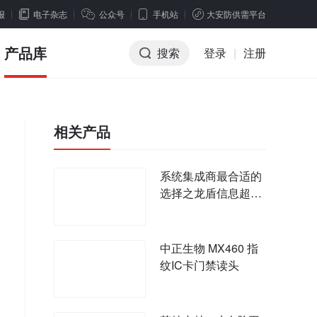
报
电子杂志
公众号
手机站
大安防供需平台
产品库
搜索
登录
|
注册
相关产品
系统集成商最合适的
选择之龙盾信息超低
价指纹仪面世
中正生物 MX460 指
纹IC卡门禁读头