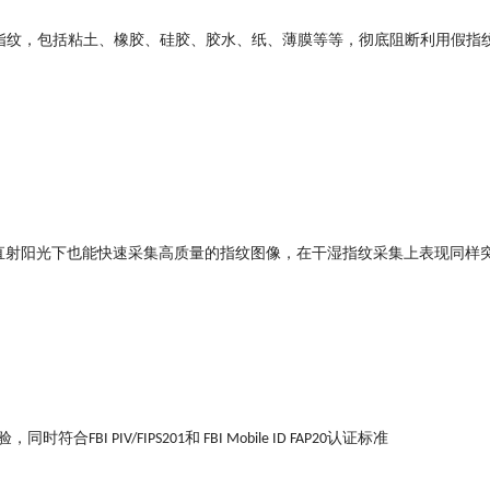
指纹，包括粘土、橡胶、硅胶、胶水、纸、薄膜等等，彻底阻断利用假指
直射阳光下也能快速采集高质量的指纹图像，在干湿指纹采集上表现同样
验，同时符合
和
认证标准
FBI PIV/FIPS201
FBI Mobile ID FAP20