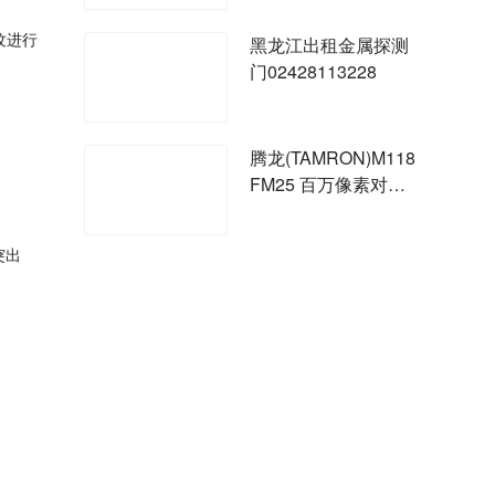
纹进行
黑龙江出租金属探测
门02428113228
腾龙(TAMRON)M118
FM25 百万像素对应
高性能工业用定焦镜
头
突出