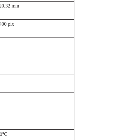
 20.32 mm
00 pix
50℃