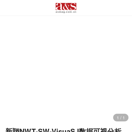
1
/
1
新翔NWT-SW-VisuaSJ数据可视分析