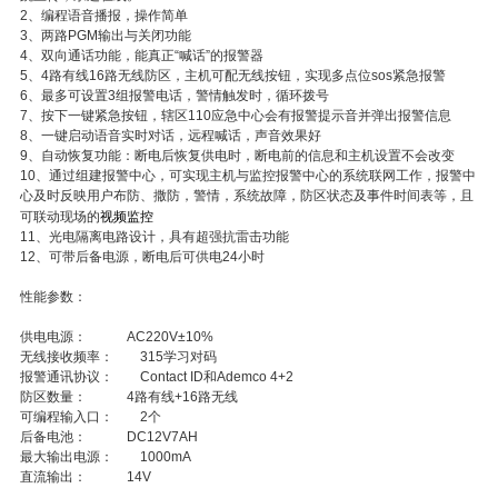
2、编程语音播报，操作简单
3、两路PGM输出与关闭功能
4、双向通话功能，能真正“喊话”的报警器
5、4路有线16路无线防区，主机可配无线按钮，实现多点位sos紧急报警
6、最多可设置3组报警电话，警情触发时，循环拨号
7、按下一键紧急按钮，辖区110应急中心会有报警提示音并弹出报警信息
8、一键启动语音实时对话，远程喊话，声音效果好
9、自动恢复功能：断电后恢复供电时，断电前的信息和主机设置不会改变
10、通过组建报警中心，可实现主机与监控报警中心的系统联网工作，报警中
心及时反映用户布防、撒防，警情，系统故障，防区状态及事件时间表等，且
视频监控
可联动现场的
11、光电隔离电路设计，具有超强抗雷击功能
12、可带后备电源，断电后可供电24小时
性能参数：
供电电源： AC220V±10%
无线接收频率： 315学习对码
报警通讯协议： Contact ID和Ademco 4+2
防区数量： 4路有线+16路无线
可编程输入口： 2个
后备电池： DC12V7AH
最大输出电源： 1000mA
直流输出： 14V