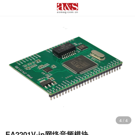
4
/
4
EA2201V-ip网络音频模块