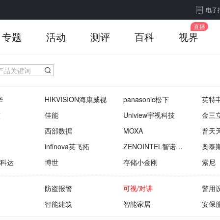
电子
专题
活动
测评
百科
视界
华
HIKVISION海康威视
panasonic松下
英特
技
佳能
Uniview宇视科技
金三
西部数据
MOXA
普天
infinova英飞拓
ZENOINTEL智诺英
奥泰
特
M科达
博世
存储小金刚
索尼
防盗报警
可视/对讲
警用
智能建筑
智能家居
安保