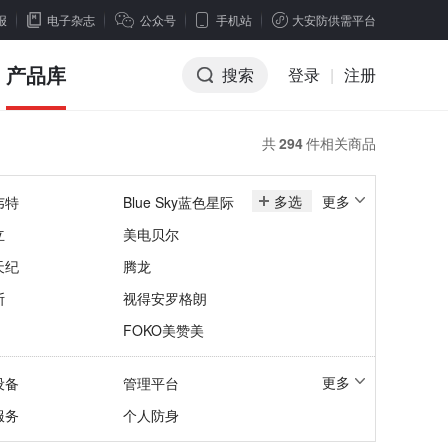
报
电子杂志
公众号
手机站
大安防供需平台
产品库
搜索
登录
|
注册
共
294
件相关商品
多选
更多
韦特
Blue Sky蓝色星际
立
美电贝尔
天纪
腾龙
斯
视得安罗格朗
FOKO美赞美
更多
设备
管理平台
服务
个人防身