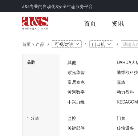
a&s专业的自动化&安全生态服务平台
首页
资讯
首页
>
产品
可视/对讲
门口机
品牌
其他
DAHUA大
紫光华智
迪维欧科
富尼泰克
嘉杰
黄河数字
动力盈科
中兴力维
KEDACO
分类
监控
门禁
关键部件
传输设备