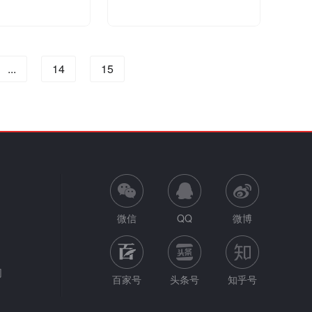
...
14
15
微信
QQ
微博
网
百家号
头条号
知乎号