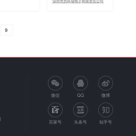
深圳市思科瑞电子有限责任公司
9
微信
QQ
微博
网
百家号
头条号
知乎号