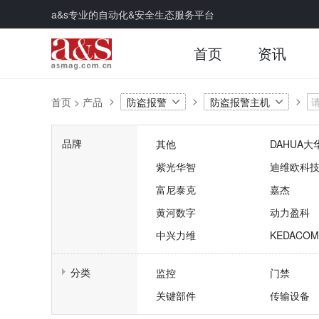
a&s专业的自动化&安全生态服务平台
首页
资讯
首页
>
产品
防盗报警
防盗报警主机
品牌
其他
DAHUA大
紫光华智
迪维欧科
富尼泰克
嘉杰
黄河数字
动力盈科
中兴力维
KEDACO
分类
监控
门禁
关键部件
传输设备