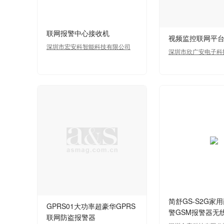
联网报警中心接收机
视频监控联网平
深圳市宏安科智能科技有限公司
深圳市欣广安电子科
司
简舒GS-S2G家
GPRS01大功率超豪华GPRS
警GSM报警器无
联网防盗报警器
频监控