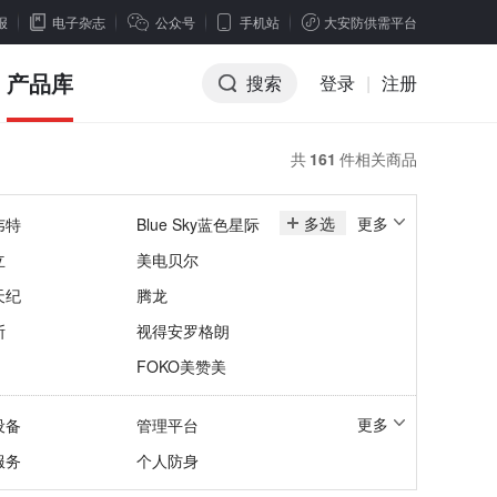
报
电子杂志
公众号
手机站
大安防供需平台
产品库
搜索
登录
|
注册
共
161
件相关商品
多选
更多
韦特
Blue Sky蓝色星际
立
美电贝尔
天纪
腾龙
斯
视得安罗格朗
FOKO美赞美
更多
设备
管理平台
服务
个人防身