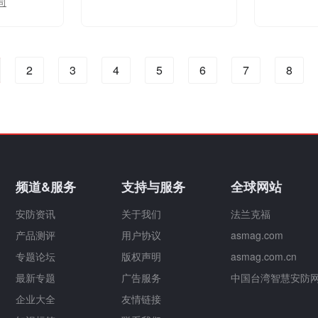
司
2
3
4
5
6
7
8
频道&服务
支持与服务
全球网站
安防资讯
关于我们
法兰克福
产品测评
用户协议
asmag.com
专题论坛
版权声明
asmag.com.cn
最新专题
广告服务
中国台湾智慧安防
企业大全
友情链接