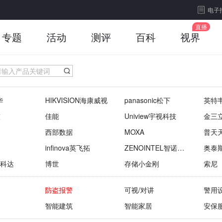
电子
专题
活动
测评
百科
视界
华
HIKVISION海康威视
panasonic松下
英特
技
佳能
Uniview宇视科技
金三
西部数据
MOXA
普天
infinova英飞拓
ZENOINTEL智诺英
奥泰
特
M科达
博世
存储小金刚
索尼
防盗报警
可视/对讲
警用
智能建筑
智能家居
安保