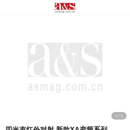
1
/
1
四光束红外对射 新款XA变频系列