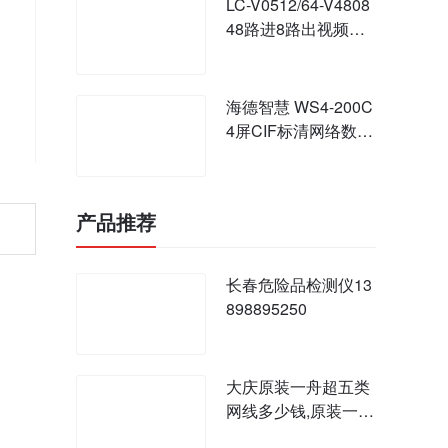
LC-V0512/64-V4808
48路进8路出视频矩
阵
海德智慧 WS4-200C
4屏CIF标清网络数字
矩阵服务器 拼接矩阵
产品推荐
长春危险品检测仪13
898895250
大庆原装一舟超五类
网线多少钱,原装一舟
模块代理