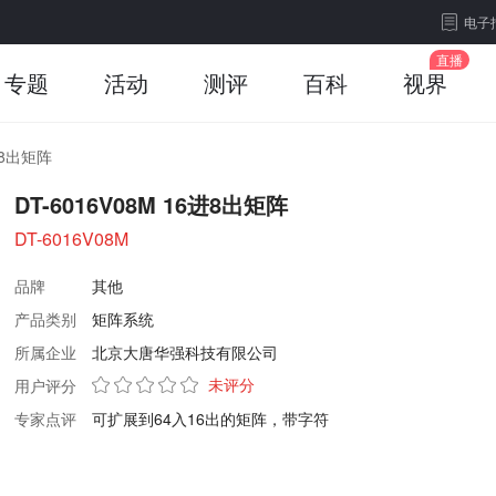
电子
专题
活动
测评
百科
视界
6进8出矩阵
DT-6016V08M 16进8出矩阵
DT-6016V08M
品牌
其他
产品类别
矩阵系统
所属企业
北京大唐华强科技有限公司
未评分
用户评分
专家点评
可扩展到64入16出的矩阵，带字符