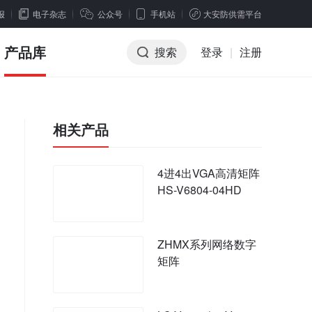
报
电子杂志
公众号
手机站
大安防供需平台
产品库
搜索
登录
|
注册
相关产品
4进4出VGA高清矩阵
HS-V6804-04HD
ZHMX系列网络数字
矩阵