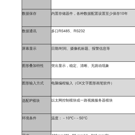
10
数据保存
内置存储器件，各种数据配置设置至少保存
年
RS485
RS232
数据通讯
多口
、
/
屏幕显示
日期
时间、摄像机标题、报警信息等
图形叠加特性
突出显示，稳定、清晰、无跳动现象
CK
图形输入方式
电脑编程输入（
文字图形画笔软件）
IP
以太网控制模块或一路视频服务器模块
选配
模块
10
50
℃
环境条件
温度：－
℃
~
－