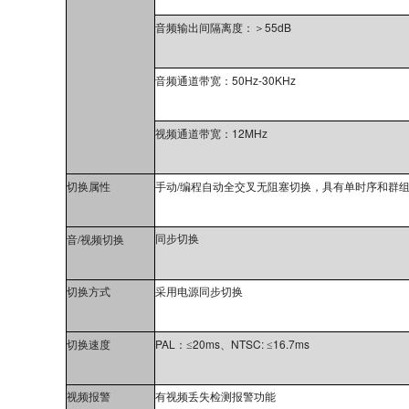
55dB
音频输出间隔离度：
＞
50Hz-30KHz
音频通道带宽：
12MHz
视频通道带宽：
/
切换属性
手动
编程自动全交叉无阻塞切换，具有单时序和群
/
同步切换
音
视频切换
切换方式
采用电源同步切换
PAL
20ms
NTSC:
16.7ms
切换速度
：
≤
、
≤
视频报警
有视频丢失检测报警功能