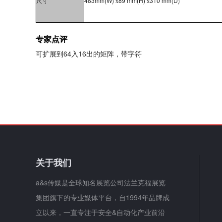
483mm
(W)
89
mm
(H)
310
mm
(D)
尺寸
x
x
专家点评
可扩展到64入16出的矩阵，带字符
关于我们
a&s传媒是全球知名展览公司法兰克福展览
集团旗下的专业媒体平台，自1994年品牌成
立以来，一直专注于安全&自动化产业前沿