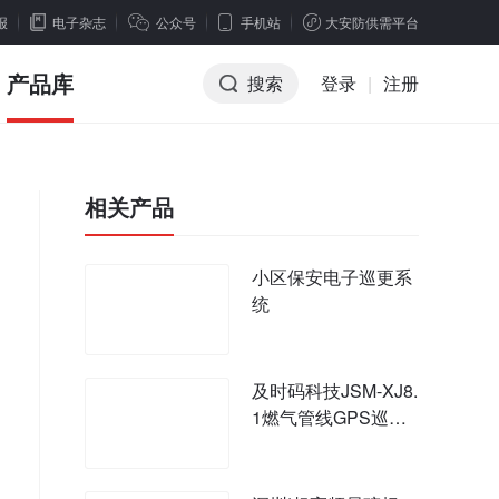
报
电子杂志
公众号
手机站
大安防供需平台
产品库
搜索
登录
|
注册
相关产品
小区保安电子巡更系
统
及时码科技JSM-XJ8.
1燃气管线GPS巡检
管理系统设计方案