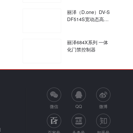
丽泽（D.one）DV-S
DF514S宽动态高清
半球摄像机
丽泽684X系列 一体
化门禁控制器
微信
QQ
微博
网
百家号
头条号
知乎号