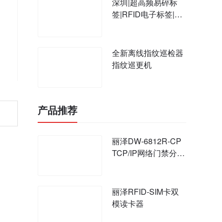
深圳|超高频易碎标
签|RFID电子标签|英
诺尔厂家159808019
45
全新离线指纹巡检器
指纹巡更机
产品推荐
丽泽DW-6812R-CP
TCP/IP网络门禁分控
器
丽泽RFID-SIM卡双
模读卡器