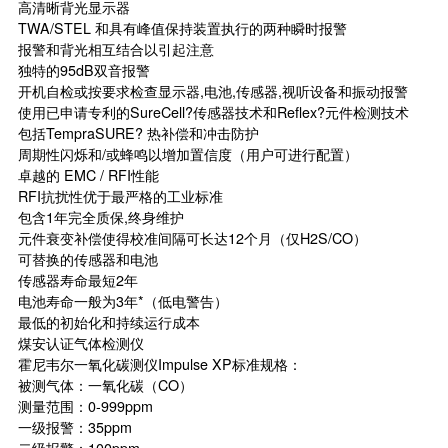
高清晰背光显示器
TWA/STEL 和具有峰值保持装置执行的两种瞬时报警
报警和背光相互结合以引起注意
独特的95dB双音报警
开机自检或按要求检查显示器,电池,传感器,视听设备和振动报警
使用已申请专利的SureCell?传感器技术和Reflex?元件检测技术
包括TempraSURE? 热补偿和冲击防护
周期性闪烁和/或蜂鸣以增加置信度（用户可进行配置）
卓越的 EMC / RFI性能
RFI抗扰性优于最严格的工业标准
包含1年完全质保,终身维护
元件衰变补偿使得校准间隔可长达12个月（仅H2S/CO）
可替换的传感器和电池
传感器寿命最短2年
电池寿命一般为3年*（低电警告）
最低的初始化和持续运行成本
煤安认证气体检测仪
霍尼韦尔一氧化碳测仪Impulse XP标准规格：
被测气体：一氧化碳（CO）
测量范围：0-999ppm
一级报警：35ppm