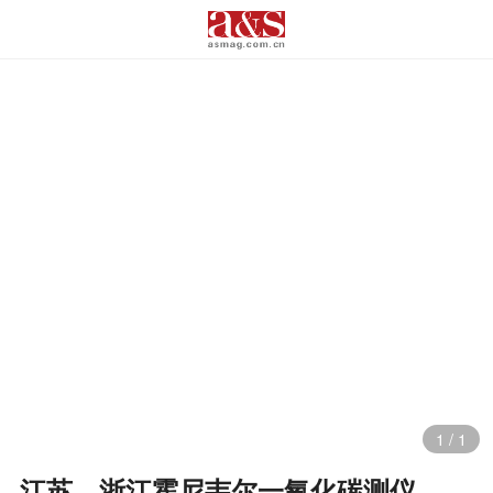
1
/
1
江苏、浙江霍尼韦尔一氧化碳测仪