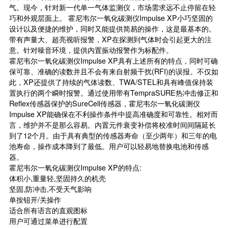
气。现今，针对新一代单一气体监测仪，市场需求远不止停留在轻
巧和外观层面上。 霍尼韦尔一氧化碳测仪Impulse XP小巧坚固的
设计以及便捷的维护，同时又能提供简易的操作，这是最基本的。
带有声量大、超亮视听报警，XP在探测到气体时会引起更大的注
意。针对噪音环境，提供内置振动报警作为标配件。
霍尼韦尔一氧化碳测仪Impulse XP具有上述所有的特点，同时可确
保可靠、准确的读数并且不会有来自射频干扰(RFI)的误报。不仅如
此，XP还提供了持续的气体读数、TWA/STEL和具有峰值保持装
置执行的两个瞬时报警。通过使用带有TempraSURE热冲击修正和
Reflex
传感器
保护的SureCell传感器，霍尼韦尔一氧化碳测仪
Impulse XP能确保在不利操作条件中提高准确度和可靠性。相对而
言，维护并不是那么容易。内置元件衰变补偿将校准时间间隔延长
到了12个月。由于具有典型的传感器寿命（至少两年）和三年的电
池寿命，操作成本降到了最低。用户可以轻易地替换电池和传感
器。
霍尼韦尔一氧化碳测仪Impulse XP的特点:
体积小,重量轻,坚固持久的机壳
坚固,防冲击,不受天气影响
单按钮开/关操作
适合所有语言的直观图标
用户可通过菜单进行配置