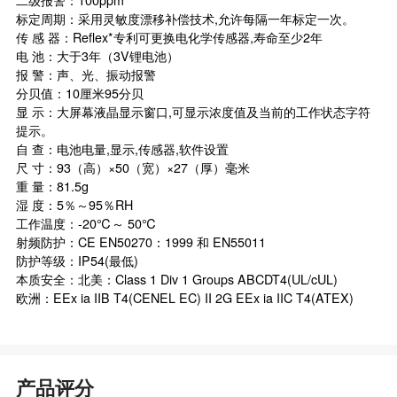
二级报警：100ppm
标定周期：采用灵敏度漂移补偿技术,允许每隔一年标定一次。
传 感 器：Reflex*专利可更换电化学传感器,寿命至少2年
电 池：大于3年（3V锂电池）
报 警：声、光、振动报警
分贝值：10厘米95分贝
显 示：大屏幕液晶显示窗口,可显示浓度值及当前的工作状态字符
提示。
自 查：电池电量,显示,传感器,软件设置
尺 寸：93（高）×50（宽）×27（厚）毫米
重 量：81.5g
湿 度：5％～95％RH
工作温度：-20℃～ 50℃
射频防护：CE EN50270：1999 和 EN55011
防护等级：IP54(最低)
本质安全：北美：Class 1 Div 1 Groups ABCDT4(UL/cUL)
欧洲：EEx ia IIB T4(CENEL EC) II 2G EEx ia IIC T4(ATEX)
产品评分